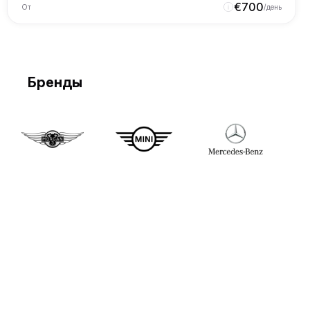
€
700
От
/день
Бренды