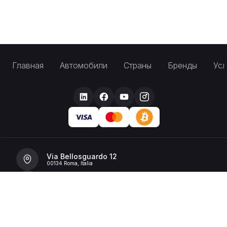
Главная
Автомобили
Страны
Бренды
Усл
Via Bellosguardo 12
00134 Roma, Italia
+39 392 36 43199
info@billionrent.com
P.IVA (VAT): 16591601006