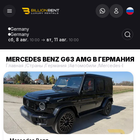
Germany
Germany
сб, 8 авг.
вт, 11 авг.
10:00
10:00
MERCEDES BENZ G63 AMG В ГЕРМАНИЯ
Главная
/
Страны
/
Германия
/
Автомобили
/
Mercedes-Benz
/
M