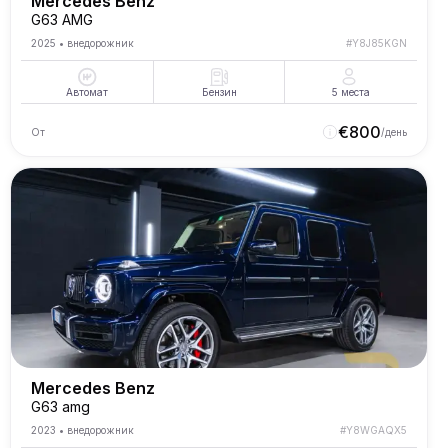
Mercedes Benz
G63 AMG
2025
•
внедорожник
#
Y8J85KGN
Автомат
Бензин
5
места
€
800
От
/день
Mercedes Benz
G63 amg
2023
•
внедорожник
#
Y8WGAQX5