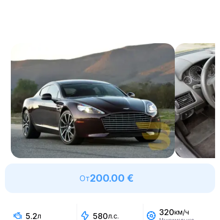
200.00 €
От
320
км/ч
5.2
580
л
л.с.