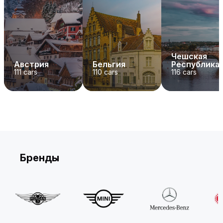
Чешская
Австрия
Бельгия
Республика
111
cars
110
cars
116
cars
Бренды