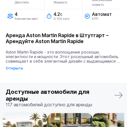
Максимальная
Двигатель
Мощность
скорость
4
Автомат
4.2
с
Количество мест
КПП
0-100 км/ч
Аренда Aston Martin Rapide в Штутгарт –
Арендуйте Aston Martin Rapide
Aston Martin Rapide - это воплощение роскоши, 
элегантности и мощности. Этот роскошный автомобиль 
совмещает в себе элегантный дизайн с выдающимися 
техническими характеристиками. Aston Martin Rapide 
Открыть
оборудован двигателем мощностью 580 лошадиных сил, 
что позволяет ему разгоняться до 100 км/ч всего за 4.2 
секунды. Такое сочетание скорости и мощности дарит 
водителям чувство абсолютной свободы и уверенности 
на дороге.

Доступные автомобили для
Почему именно Billion Rent?

аренды
Billion Rent предлагает аренду автомобилей премиум-
117 автомобилей доступно для аренды
класса по всей Европе. Мы гарантируем надежный 
сервис, удобство аренды, доставку автомобиля прямо к 
вам и точное соответствие машины вашим ожиданиям.

Бронируйте ваш Aston Martin Rapide уже сегодня!