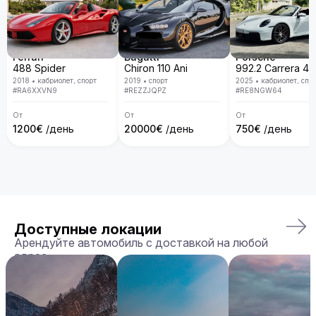
Ferrari
Bugatti
Porsche
488 Spider
Chiron 110 Ani
2018
•
кабриолет, спорт
2019
•
спорт
2025
•
кабриолет, спо
#
RA6XXVN9
#
REZZJQPZ
#
RE8NGW64
От
От
От
1200
€
/день
20000
€
/день
750
€
/день
Доступные локации
Арендуйте автомобиль с доставкой на любой
адрес