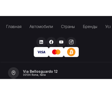
Главная
Автомобили
Страны
Бренды
Усл
Via Bellosguardo 12
00134 Roma, Italia
+39 392 36 43199
info@billionrent.com
P.IVA (VAT): 16591601006