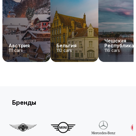
Чешская
Австрия
Бельгия
Республика
111
cars
110
cars
116
cars
Бренды