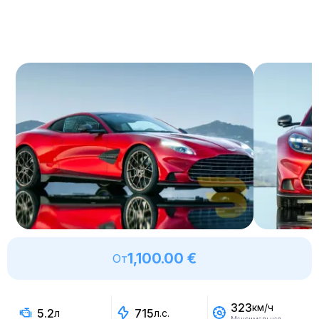
1,100.00 €
От
323
км/ч
5.2
715
л
л.с.