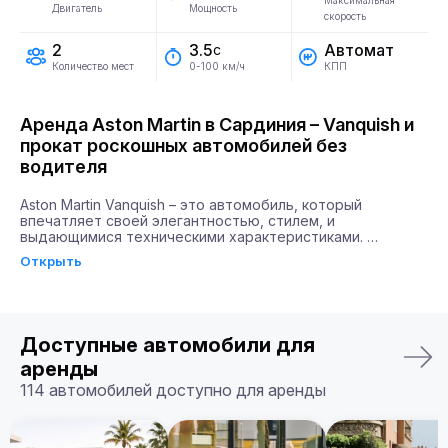
Максимальная
Двигатель
Мощность
скорость
2
Автомат
3.5
с
Количество мест
КПП
0-100 км/ч
Аренда Aston Martin в Сардиния – Vanquish и
прокат роскошных автомобилей без
водителя
Aston Martin Vanquish – это автомобиль, который 
впечатляет своей элегантностью, стилем, и 
выдающимися техническими характеристиками. 
Легендарный суперкар оснащен двигателем мощностью 
Открыть
715 л.с., что позволяет ему ускоряться до 100 км/ч всего 
за 3.5 секунды.

Аренда Aston Martin Vanquish дает возможность 
насладиться поездкой в автомобиле с 
Доступные автомобили для
ультрасовременной развлекательной системой, которая 
сделает ваше путешествие комфортным и 
аренды
незабываемым.

114 автомобилей доступно для аренды
Почему именно Billion Rent?

Billion Rent предлагает аренду автомобилей премиум-
класса по всей Европе. Мы гарантируем надежный 