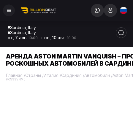
Sardinia, Italy
Sardinia, Italy
пт, 7 авг.
пн, 10 авг.
10:00
10:00
АРЕНДА ASTON MARTIN VANQUISH – ПР
РОСКОШНЫХ АВТОМОБИЛЕЙ В САРДИН
Главная
/
Страны
/
Италия
/
Сардиния
/
Автомобили
/
Aston Mart
#RN99VNMB