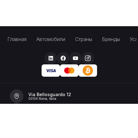
Главная
Автомобили
Страны
Бренды
Усл
Via Bellosguardo 12
00134 Roma, Italia
+39 392 36 43199
info@billionrent.com
P.IVA (VAT): 16591601006