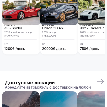
сервис, удобство аренды, доставку автомобиля прямо к 
вам и точное соответствие машины вашим ожиданиям.

Бронируйте ваш Aston Martin Vanquish уже сегодня!
Ferrari
Bugatti
Porsche
488 Spider
Chiron 110 Ani
2018
•
кабриолет, спорт
2019
•
спорт
2025
•
кабриолет, спо
#
RA6XXVN9
#
REZZJQPZ
#
RE8NGW64
От
От
От
1200
€
/день
20000
€
/день
750
€
/день
Доступные локации
Арендуйте автомобиль с доставкой на любой
адрес