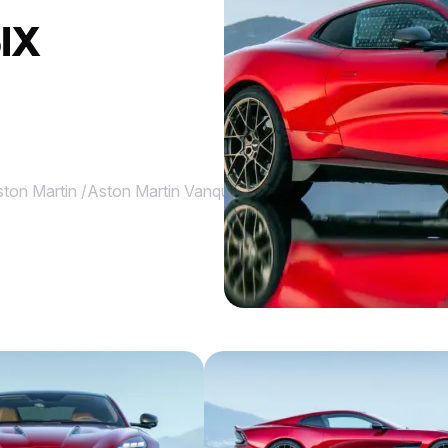
ЫХ
ton Martin
/
Aston Martin Vanquish