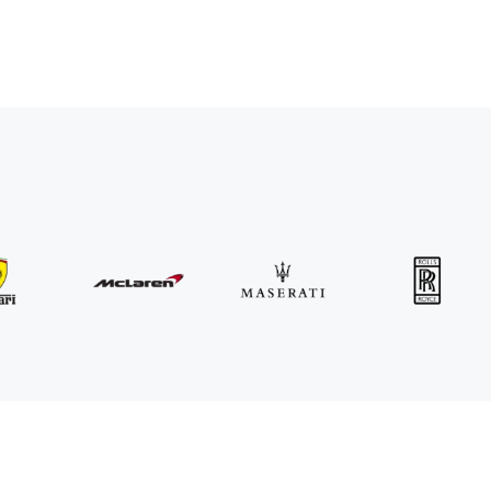
MINI
John Cooper Works Cabrio
/день
300
€
От
2021
•
кабриолет
#
R3P5ZB4E
Забронировать сейчас