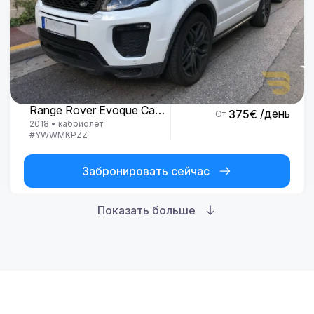
Land Rover
Range Rover Evoque Cabrio
/день
375
€
От
2018
•
кабриолет
#
YWWMKPZZ
Забронировать сейчас
Показать больше