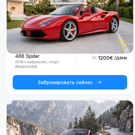
Ferrari
488 Spider
/день
1200
€
От
2018
•
кабриолет, спорт
#
RA6XXVN9
Забронировать сейчас