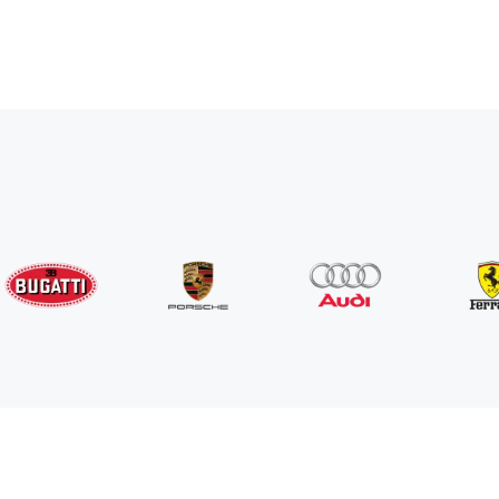
Rolls-Royce
Ghost Long
/день
1750
€
От
2022
•
седан
#
YPKW458N
Забронировать сейчас