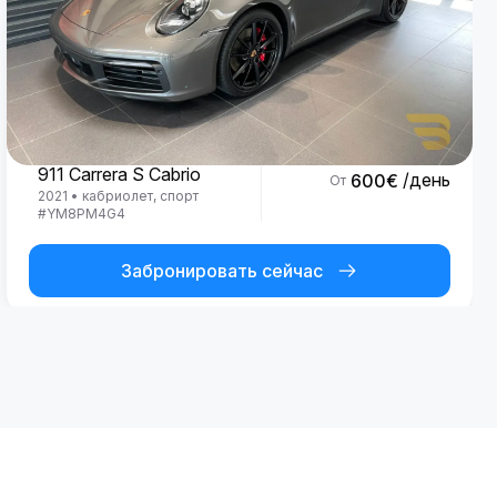
Porsche
911 Carrera S Cabrio
/день
600
€
От
2021
•
кабриолет, спорт
#
YM8PM4G4
Забронировать сейчас