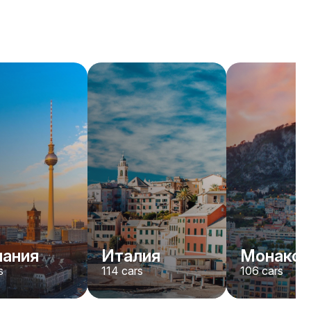
Rolls-Royce
Dawn
/день
2200
€
От
2022
•
кабриолет
#
YJPXZKDA
Забронировать сейчас
мания
Италия
Монако
s
114
cars
106
cars