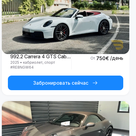
Porsche
992.2 Carrera 4 GTS Cabrio '25
/день
750
€
От
2025
•
кабриолет, спорт
#
RE8NGW64
Забронировать сейчас