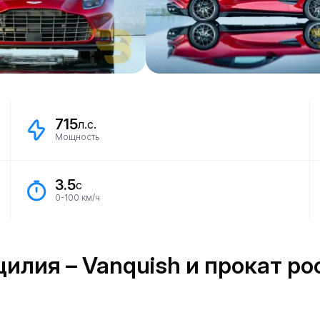
715
л.с.
Мощность
3.5
с
0-100 км/ч
ицилия – Vanquish и прокат 