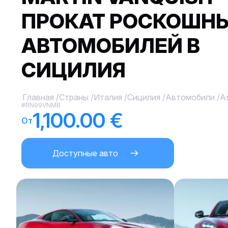
ПРОКАТ РОСКОШН
АВТОМОБИЛЕЙ В
СИЦИЛИЯ
Главная
/
Страны
/
Италия
/
Сицилия
/
Автомобили
/
As
#RN99VNMB
1,100.00 €
От
Доступные авто