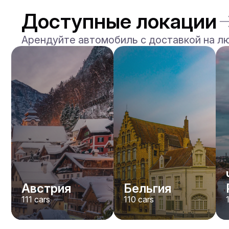
Доступные локации
Арендуйте автомобиль с доставкой на л
Mercedes Benz
Maybach S-klasse 580
/день
750
€
От
2021
•
седан
#
YXWG36PR
Забронировать сейчас
Австрия
Бельгия
111
cars
110
cars