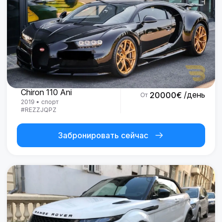
Bugatti
Chiron 110 Ani
/день
20000
€
От
2019
•
спорт
#
REZZJQPZ
Забронировать сейчас