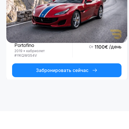
Ferrari
Portofino
/день
1100
€
От
2019
•
кабриолет
#
YKQWG54V
Забронировать сейчас