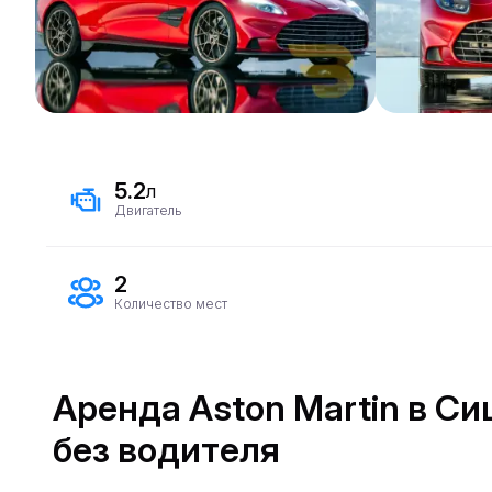
5.2
л
Двигатель
2
Количество мест
Аренда Aston Martin в С
без водителя