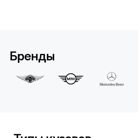
Lamborghini
Huracan Evo Spyder
/день
1650
€
От
2022
•
кабриолет
#
YXDGAQZ7
Бренды
Забронировать сейчас