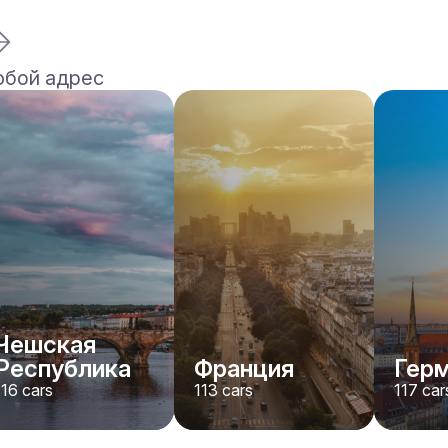
юбой адрес
Ferrari
F8 Spider
/день
1500
€
От
2022
•
кабриолет, спорт
#
RNWMPA4V
Забронировать сейчас
Чешская
Республика
Франция
Гер
116
cars
113
cars
117
car