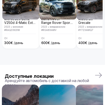
Mercedes Benz
Land Rover
Maserati
V250d 4-Matic Extra Long
Range Rover Sport D300 R-Dynamic SE
Grecale
2023
•
минивэн
2023
•
внедорожник
2023
•
внедорожник
#
RAQD9E9W
#
RGA8XAMV
#
Y7ZXAMQ7
От
От
От
300
€
/день
600
€
/день
400
€
/день
Доступные локации
Арендуйте автомобиль с доставкой на любой
адрес