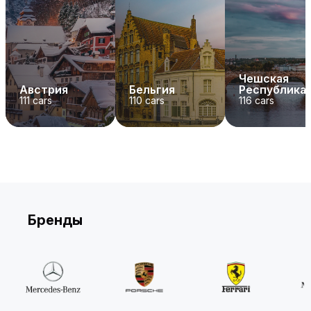
Чешская
Австрия
Бельгия
Республика
111
cars
110
cars
116
cars
Бренды