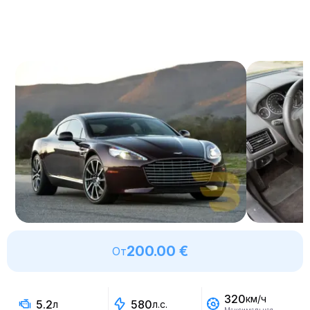
200.00 €
От
320
км/ч
5.2
580
л
л.с.