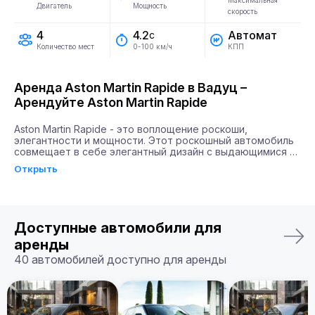
Максимальная
Двигатель
Мощность
скорость
4
Автомат
4.2
с
Количество мест
КПП
0-100 км/ч
Аренда Aston Martin Rapide в Вадуц –
Арендуйте Aston Martin Rapide
Aston Martin Rapide - это воплощение роскоши, 
элегантности и мощности. Этот роскошный автомобиль 
совмещает в себе элегантный дизайн с выдающимися 
техническими характеристиками. Aston Martin Rapide 
Открыть
оборудован двигателем мощностью 580 лошадиных сил, 
что позволяет ему разгоняться до 100 км/ч всего за 4.2 
секунды. Такое сочетание скорости и мощности дарит 
водителям чувство абсолютной свободы и уверенности 
на дороге.

Доступные автомобили для
Почему именно Billion Rent?

аренды
Billion Rent предлагает аренду автомобилей премиум-
40 автомобилей доступно для аренды
класса по всей Европе. Мы гарантируем надежный 
сервис, удобство аренды, доставку автомобиля прямо к 
вам и точное соответствие машины вашим ожиданиям.

Бронируйте ваш Aston Martin Rapide уже сегодня!