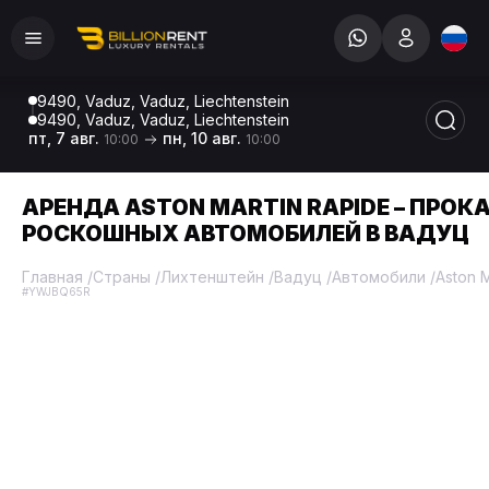
9490, Vaduz, Vaduz, Liechtenstein
9490, Vaduz, Vaduz, Liechtenstein
пт, 7 авг.
пн, 10 авг.
10:00
10:00
АРЕНДА ASTON MARTIN RAPIDE – ПРОК
РОСКОШНЫХ АВТОМОБИЛЕЙ В ВАДУЦ
Главная
/
Страны
/
Лихтенштейн
/
Вадуц
/
Автомобили
/
Aston M
#YWJBQ65R