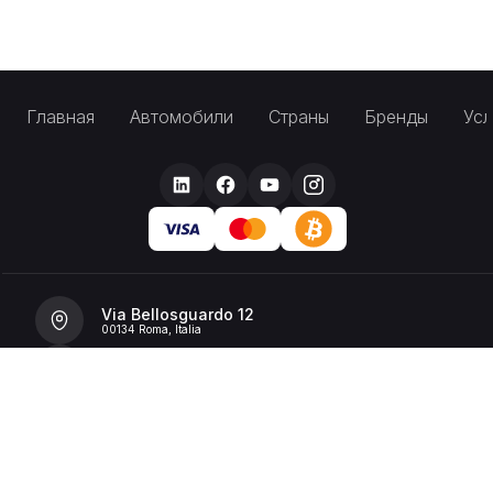
Главная
Автомобили
Страны
Бренды
Усл
Via Bellosguardo 12
00134 Roma, Italia
+39 392 36 43199
info@billionrent.com
P.IVA (VAT): 16591601006