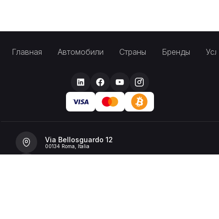
Главная
Автомобили
Страны
Бренды
Усл
Via Bellosguardo 12
00134 Roma, Italia
+39 392 36 43199
info@billionrent.com
P.IVA (VAT): 16591601006