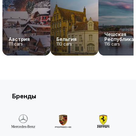
Чешская
Австрия
Бельгия
Республика
111
cars
110
cars
116
cars
Бренды