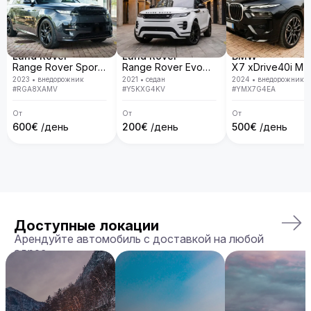
Land Rover
Land Rover
BMW
Range Rover Sport D300 R-Dynamic SE
Range Rover Evoque
2023
•
внедорожник
2021
•
седан
2024
•
внедорожник
#
RGA8XAMV
#
Y5KXG4KV
#
YMX7G4EA
От
От
От
600
€
/день
200
€
/день
500
€
/день
Доступные локации
Арендуйте автомобиль с доставкой на любой
адрес