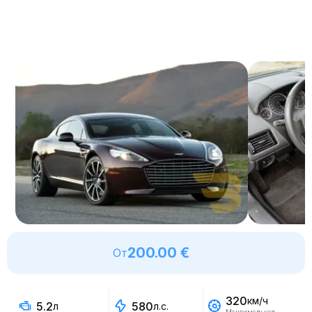
200.00 €
От
320
км/ч
5.2
580
л
л.с.