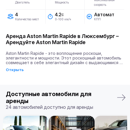
Максимальная
Двигатель
Мощность
скорость
4
Автомат
4.2
с
Количество мест
КПП
0-100 км/ч
Аренда Aston Martin Rapide в Люксембург –
Арендуйте Aston Martin Rapide
Aston Martin Rapide - это воплощение роскоши, 
элегантности и мощности. Этот роскошный автомобиль 
совмещает в себе элегантный дизайн с выдающимися 
техническими характеристиками. Aston Martin Rapide 
Открыть
оборудован двигателем мощностью 580 лошадиных сил, 
что позволяет ему разгоняться до 100 км/ч всего за 4.2 
секунды. Такое сочетание скорости и мощности дарит 
водителям чувство абсолютной свободы и уверенности 
на дороге.

Доступные автомобили для
Почему именно Billion Rent?

аренды
Billion Rent предлагает аренду автомобилей премиум-
24 автомобилей доступно для аренды
класса по всей Европе. Мы гарантируем надежный 
сервис, удобство аренды, доставку автомобиля прямо к 
вам и точное соответствие машины вашим ожиданиям.

Бронируйте ваш Aston Martin Rapide уже сегодня!