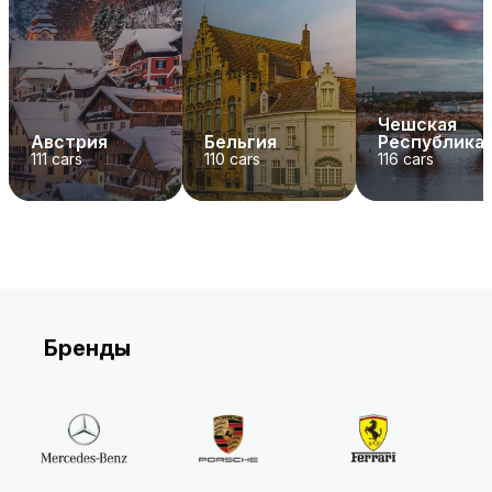
Чешская
Австрия
Бельгия
Республика
111
cars
110
cars
116
cars
Бренды