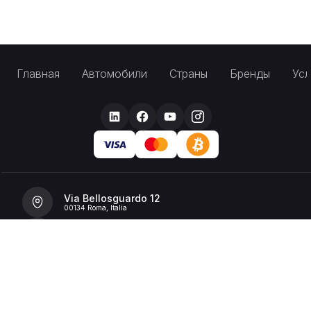
Главная
Автомобили
Страны
Бренды
Усл
Via Bellosguardo 12
00134 Roma, Italia
+39 392 36 43199
info@billionrent.com
P.IVA (VAT): 16591601006