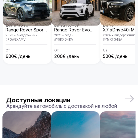
Land Rover
Land Rover
BMW
Range Rover Sport D300 R-Dynamic SE
Range Rover Evoque
2023
•
внедорожник
2021
•
седан
2024
•
внедорожник
#
RGA8XAMV
#
Y5KXG4KV
#
YMX7G4EA
От
От
От
600
€
/день
200
€
/день
500
€
/день
Доступные локации
Арендуйте автомобиль с доставкой на любой
адрес