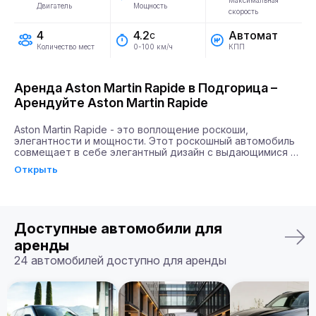
Максимальная
Двигатель
Мощность
скорость
4
Автомат
4.2
с
Количество мест
КПП
0-100 км/ч
Аренда Aston Martin Rapide в Подгорица –
Арендуйте Aston Martin Rapide
Aston Martin Rapide - это воплощение роскоши, 
элегантности и мощности. Этот роскошный автомобиль 
совмещает в себе элегантный дизайн с выдающимися 
техническими характеристиками. Aston Martin Rapide 
Открыть
оборудован двигателем мощностью 580 лошадиных сил, 
что позволяет ему разгоняться до 100 км/ч всего за 4.2 
секунды. Такое сочетание скорости и мощности дарит 
водителям чувство абсолютной свободы и уверенности 
на дороге.

Доступные автомобили для
Почему именно Billion Rent?

аренды
Billion Rent предлагает аренду автомобилей премиум-
24 автомобилей доступно для аренды
класса по всей Европе. Мы гарантируем надежный 
сервис, удобство аренды, доставку автомобиля прямо к 
вам и точное соответствие машины вашим ожиданиям.

Бронируйте ваш Aston Martin Rapide уже сегодня!