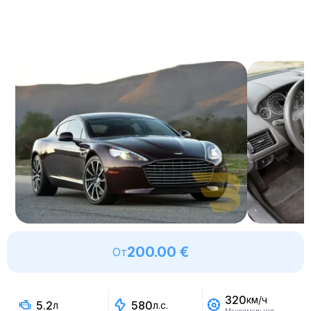
200.00 €
От
320
км/ч
5.2
580
л
л.с.