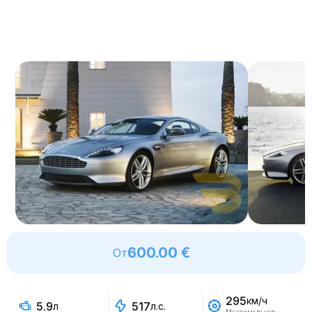
600.00 €
От
295
км/ч
5.9
517
л
л.с.