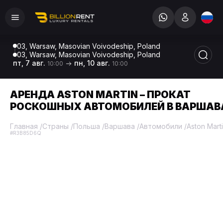
03, Warsaw, Masovian Voivodeship, Poland
03, Warsaw, Masovian Voivodeship, Poland
пт, 7 авг.
пн, 10 авг.
10:00
10:00
АРЕНДА ASTON MARTIN – ПРОКАТ
РОСКОШНЫХ АВТОМОБИЛЕЙ В ВАРШАВ
Главная
/
Страны
/
Польша
/
Варшава
/
Автомобили
/
Aston Mart
#R3B85D6Q