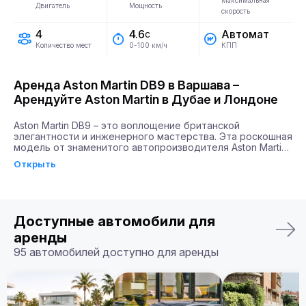
Максимальная
Двигатель
Мощность
скорость
4
Автомат
4.6
с
Количество мест
КПП
0-100 км/ч
Аренда Aston Martin DB9 в Варшава –
Арендуйте Aston Martin в Дубае и Лондоне
Aston Martin DB9 – это воплощение британской 
элегантности и инженерного мастерства. Эта роскошная 
модель от знаменитого автопроизводителя Aston Martin 
сочетает в себе силу и стиль, завоевывая сердца 
Открыть
автолюбителей по всему миру. Благодаря мощности 
двигателя в 517 л.с. и способности разгоняться до 100 
км/ч всего за 4,6 секунды, DB9 будет идеальным 
выбором для тех, кто ценит скорость и эстетическое 
удовлетворение.

Доступные автомобили для
Почему именно Billion Rent?

аренды
Billion Rent предлагает аренду автомобилей премиум-
95 автомобилей доступно для аренды
класса по всей Европе. Мы гарантируем надежный 
сервис, удобство аренды, доставку автомобиля прямо к 
вам и точное соответствие машины вашим ожиданиям.

Бронируйте ваш Aston Martin DB9 уже сегодня!