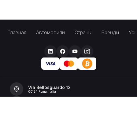
Главная
Автомобили
Страны
Бренды
Усл
Via Bellosguardo 12
00134 Roma, Italia
+39 392 36 43199
info@billionrent.com
P.IVA (VAT): 16591601006