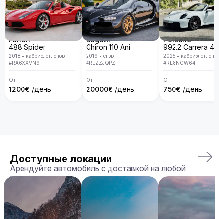
Ferrari
Bugatti
Porsche
488 Spider
Chiron 110 Ani
2018
•
кабриолет, спорт
2019
•
спорт
2025
•
кабриолет, спо
#
RA6XXVN9
#
REZZJQPZ
#
RE8NGW64
От
От
От
1200
€
/день
20000
€
/день
750
€
/день
Доступные локации
Арендуйте автомобиль с доставкой на любой
адрес