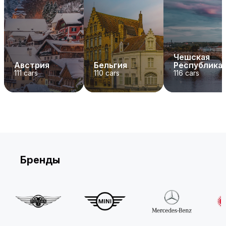
Чешская
Австрия
Бельгия
Республика
111
cars
110
cars
116
cars
Бренды