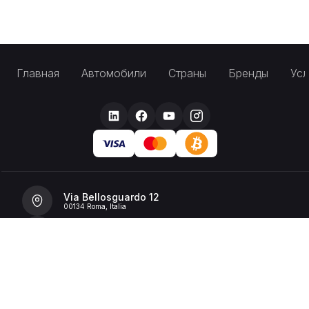
Главная
Автомобили
Страны
Бренды
Усл
Via Bellosguardo 12
00134 Roma, Italia
+39 392 36 43199
info@billionrent.com
P.IVA (VAT): 16591601006