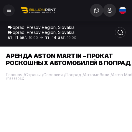
Poprad, Prešov Region, Slovakia
Poprad, Prešov Region, Slovakia
вт, 11 авг.
пт, 14 авг.
10:00
10:00
АРЕНДА ASTON MARTIN – ПРОКАТ
РОСКОШНЫХ АВТОМОБИЛЕЙ В ПОПРАД
Главная
/
Страны
/
Словакия
/
Попрад
/
Автомобили
/
Aston Mart
#R3B85D6Q