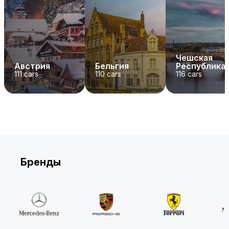
Чешская
Австрия
Бельгия
Республика
111
cars
110
cars
116
cars
Бренды