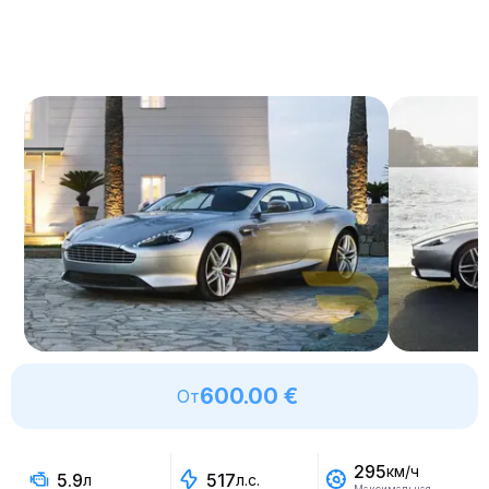
600.00 €
От
295
км/ч
5.9
517
л
л.с.