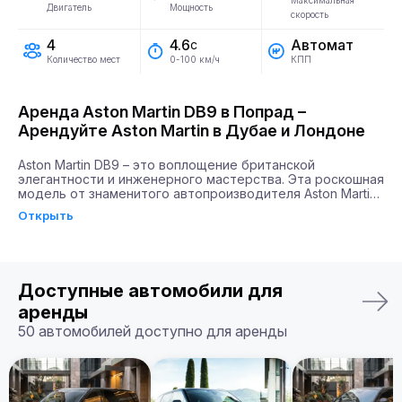
Максимальная
Двигатель
Мощность
скорость
4
Автомат
4.6
с
Количество мест
КПП
0-100 км/ч
Аренда Aston Martin DB9 в Попрад –
Арендуйте Aston Martin в Дубае и Лондоне
Aston Martin DB9 – это воплощение британской 
элегантности и инженерного мастерства. Эта роскошная 
модель от знаменитого автопроизводителя Aston Martin 
сочетает в себе силу и стиль, завоевывая сердца 
Открыть
автолюбителей по всему миру. Благодаря мощности 
двигателя в 517 л.с. и способности разгоняться до 100 
км/ч всего за 4,6 секунды, DB9 будет идеальным 
выбором для тех, кто ценит скорость и эстетическое 
удовлетворение.

Доступные автомобили для
Почему именно Billion Rent?

аренды
Billion Rent предлагает аренду автомобилей премиум-
50 автомобилей доступно для аренды
класса по всей Европе. Мы гарантируем надежный 
сервис, удобство аренды, доставку автомобиля прямо к 
вам и точное соответствие машины вашим ожиданиям.

Бронируйте ваш Aston Martin DB9 уже сегодня!