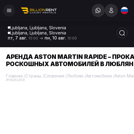
Ljubljana, Ljubljana, Slovenia
Ljubljana, Ljubljana, Slovenia
пт, 7 авг.
пн, 10 авг.
10:00
10:00
АРЕНДА ASTON MARTIN RAPIDE – ПРОК
РОСКОШНЫХ АВТОМОБИЛЕЙ В ЛЮБЛЯН
Главная
/
Страны
/
Словения
/
Люблян
/
Автомобили
/
Aston Mar
#YWJBQ65R