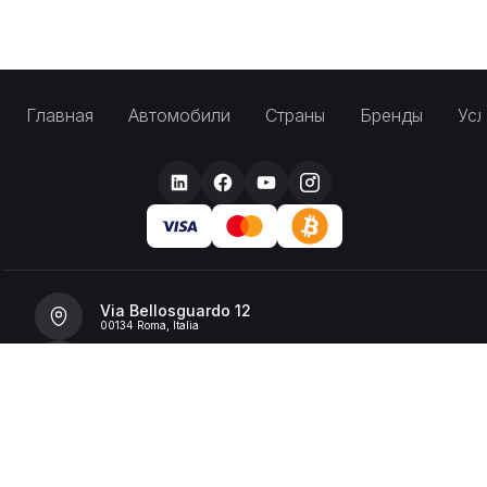
Главная
Автомобили
Страны
Бренды
Усл
Via Bellosguardo 12
00134 Roma, Italia
+39 392 36 43199
info@billionrent.com
P.IVA (VAT): 16591601006