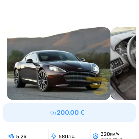
200.00 €
От
320
км/ч
5.2
580
л
л.с.