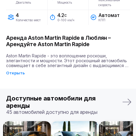
Максимальная
Двигатель
Мощность
скорость
4
Автомат
4.2
с
Количество мест
КПП
0-100 км/ч
Аренда Aston Martin Rapide в Люблян –
Арендуйте Aston Martin Rapide
Aston Martin Rapide - это воплощение роскоши, 
элегантности и мощности. Этот роскошный автомобиль 
совмещает в себе элегантный дизайн с выдающимися 
техническими характеристиками. Aston Martin Rapide 
Открыть
оборудован двигателем мощностью 580 лошадиных сил, 
что позволяет ему разгоняться до 100 км/ч всего за 4.2 
секунды. Такое сочетание скорости и мощности дарит 
водителям чувство абсолютной свободы и уверенности 
на дороге.

Доступные автомобили для
Почему именно Billion Rent?

аренды
Billion Rent предлагает аренду автомобилей премиум-
45 автомобилей доступно для аренды
класса по всей Европе. Мы гарантируем надежный 
сервис, удобство аренды, доставку автомобиля прямо к 
вам и точное соответствие машины вашим ожиданиям.

Бронируйте ваш Aston Martin Rapide уже сегодня!