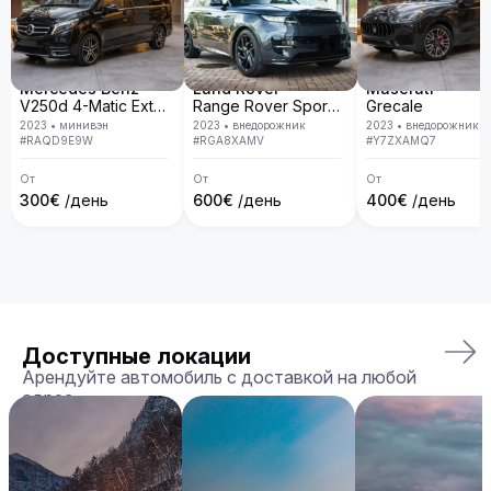
Mercedes Benz
Land Rover
Maserati
V250d 4-Matic Extra Long
Range Rover Sport D300 R-Dynamic SE
Grecale
2023
•
минивэн
2023
•
внедорожник
2023
•
внедорожник
#
RAQD9E9W
#
RGA8XAMV
#
Y7ZXAMQ7
От
От
От
300
€
/день
600
€
/день
400
€
/день
Доступные локации
Арендуйте автомобиль с доставкой на любой
адрес