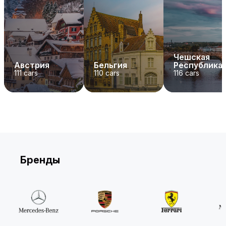
Чешская
Австрия
Бельгия
Республика
111
cars
110
cars
116
cars
Бренды