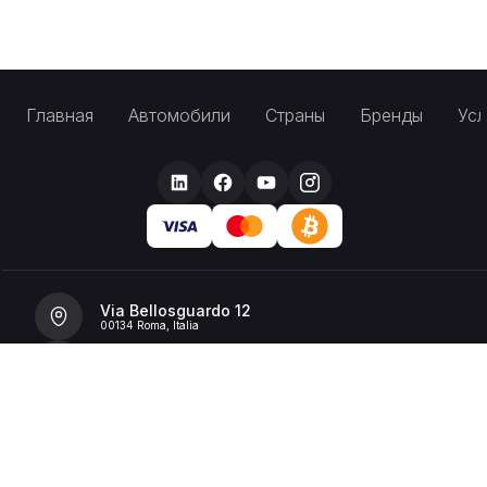
Главная
Автомобили
Страны
Бренды
Усл
Via Bellosguardo 12
00134 Roma, Italia
+39 392 36 43199
info@billionrent.com
P.IVA (VAT): 16591601006