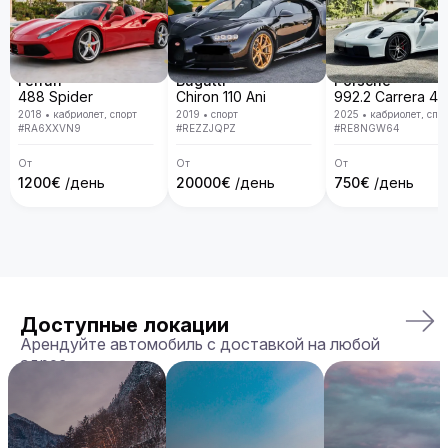
Ferrari
Bugatti
Porsche
488 Spider
Chiron 110 Ani
2018
•
кабриолет, спорт
2019
•
спорт
2025
•
кабриолет, спо
#
RA6XXVN9
#
REZZJQPZ
#
RE8NGW64
От
От
От
1200
€
/день
20000
€
/день
750
€
/день
Доступные локации
Арендуйте автомобиль с доставкой на любой
адрес