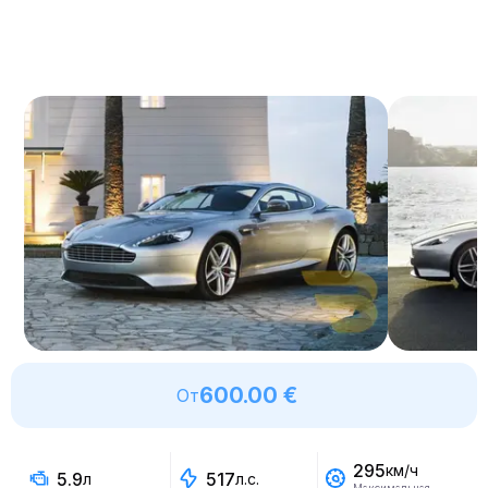
600.00 €
От
295
км/ч
5.9
517
л
л.с.