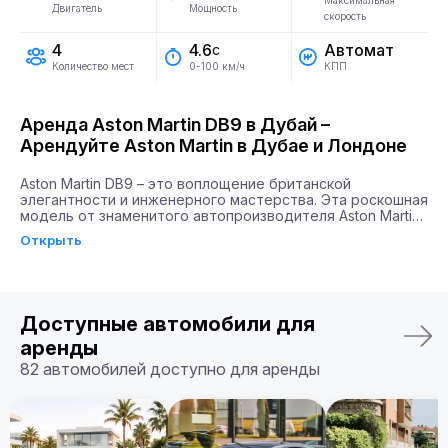
Максимальная
Двигатель
Мощность
скорость
4
Автомат
4.6
с
Количество мест
КПП
0-100 км/ч
Аренда Aston Martin DB9 в Дубай –
Арендуйте Aston Martin в Дубае и Лондоне
Aston Martin DB9 – это воплощение британской 
элегантности и инженерного мастерства. Эта роскошная 
модель от знаменитого автопроизводителя Aston Martin 
сочетает в себе силу и стиль, завоевывая сердца 
Открыть
автолюбителей по всему миру. Благодаря мощности 
двигателя в 517 л.с. и способности разгоняться до 100 
км/ч всего за 4,6 секунды, DB9 будет идеальным 
выбором для тех, кто ценит скорость и эстетическое 
удовлетворение.

Доступные автомобили для
Почему именно Billion Rent?

аренды
Billion Rent предлагает аренду автомобилей премиум-
82 автомобилей доступно для аренды
класса по всей Европе. Мы гарантируем надежный 
сервис, удобство аренды, доставку автомобиля прямо к 
вам и точное соответствие машины вашим ожиданиям.

Бронируйте ваш Aston Martin DB9 уже сегодня!