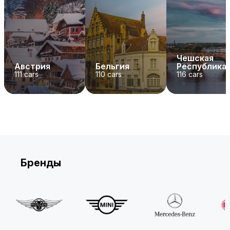
Чешская
Австрия
Бельгия
Республика
111
cars
110
cars
116
cars
Бренды