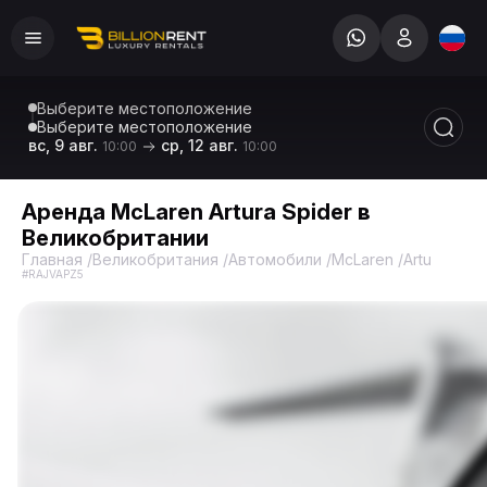
Выберите местоположение
Выберите местоположение
вс, 9 авг.
ср, 12 авг.
10:00
10:00
Аренда McLaren Artura Spider в
Великобритании
Главная
/
Великобритания
/
Автомобили
/
McLaren
/
Artura Spid
#RAJVAPZ5