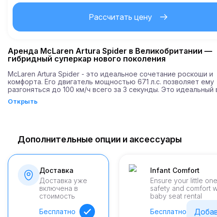
Рассчитать цену
5
Стоимость дополнительного км
Аренда McLaren Artura Spider в Великобритании —
Минимальный возраст
гибридный суперкар нового поколения
McLaren Artura Spider - это идеальное сочетание роскоши и 
комфорта. Его двигатель мощностью 671 л.с. позволяет ему 
15,000
Депозит
разгоняться до 100 км/ч всего за 3 секунды. Это идеальный 
для тех, кто ценит динамику и ощущение свободы за рулем.
Открыть
Дополнительные опции и аксессуары
Доставка
Infant Comfort
Доставка уже
Ensure your little on
включена в
safety and comfort w
стоимость
baby seat rental
Доба
Бесплатно
Бесплатно