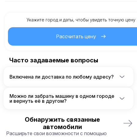
Каждая аренда автомобиля включает в себя заранее
установленный лимит пробега. Если лимит превышен, взи
дополнительная плата за каждый километр, как указано в
договоре аренды.
Укажите город и даты, чтобы увидеть точную цену
Рассчитать цену
Часто задаваемые вопросы
Включена ли доставка по любому адресу?
Да, мы обеспечиваем доставку автомобиля по 
любому адресу в странах, где доступна 
Можно ли забрать машину в одном городе
аренда, включая отели, аэропорты и частные 
и вернуть её в другом?
резиденции.
Да, мы предлагаем гибкие условия аренды. Вы 
можете забрать машину в одном городе и 
Обнаружить связанные
вернуть её в другом, а также в другой стране.
автомобили
Расширьте свои возможности с помощью