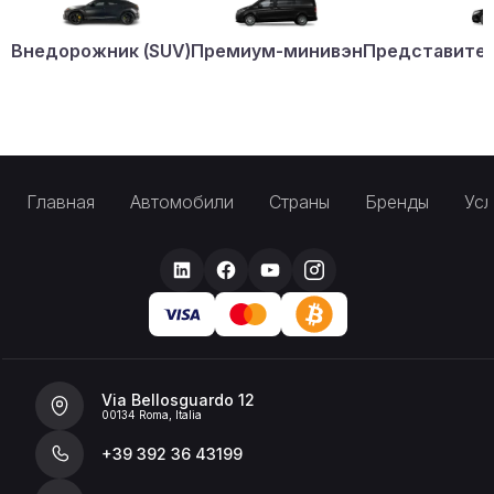
Внедорожник (SUV)
Премиум-минивэн
Представител
Главная
Автомобили
Страны
Бренды
Усл
Via Bellosguardo 12
00134 Roma, Italia
+39 392 36 43199