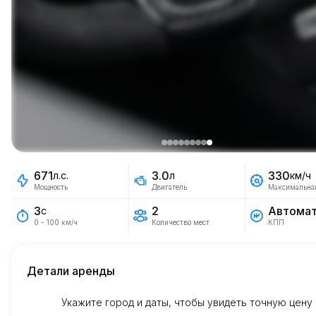
671
3.0
330
л.с.
л
км/ч
Мощность
Двигатель
Максимальная
2
Автома
3
с
Количество мест
КПП
0 - 100 км/ч
Детали аренды
Укажите город и даты, чтобы увидеть точную цену
Включено км
4
На весь срок аренды