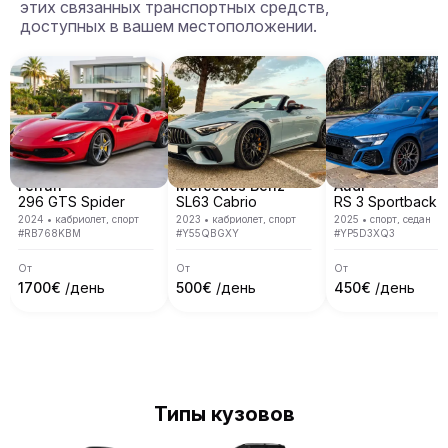
этих связанных транспортных средств,
доступных в вашем местоположении.
Ferrari
Mercedes Benz
Audi
296 GTS Spider
SL63 Cabrio
RS 3 Sportback
2024
•
кабриолет, спорт
2023
•
кабриолет, спорт
2025
•
спорт, седан
#
RB768KBM
#
Y55QBGXY
#
YP5D3XQ3
От
От
От
1700
€
/день
500
€
/день
450
€
/день
Типы кузовов