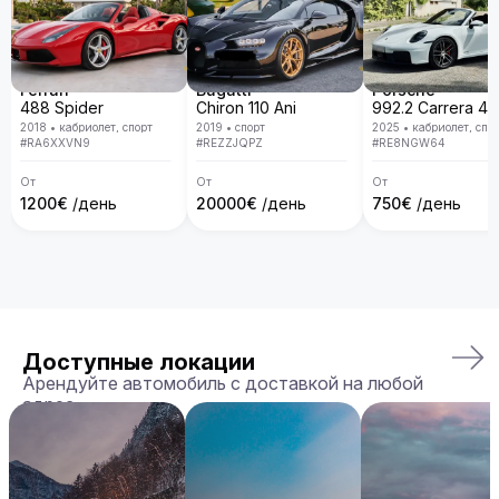
Ferrari
Bugatti
Porsche
488 Spider
Chiron 110 Ani
2018
•
кабриолет, спорт
2019
•
спорт
2025
•
кабриолет, спо
#
RA6XXVN9
#
REZZJQPZ
#
RE8NGW64
От
От
От
1200
€
/день
20000
€
/день
750
€
/день
Доступные локации
Арендуйте автомобиль с доставкой на любой
адрес