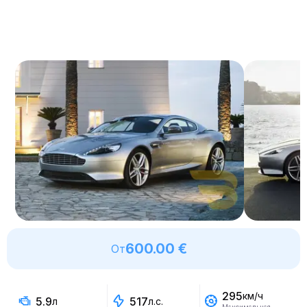
600.00 €
От
295
км/ч
5.9
517
л
л.с.