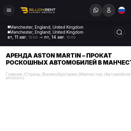
Manchester, England, United Kingdom
Manchester, England, United Kingdom
вт, 11 авг.
пт, 14 авг.
10:00
10:00
АРЕНДА ASTON MARTIN – ПРОКАТ
РОСКОШНЫХ АВТОМОБИЛЕЙ В МАНЧЕС
Главная
/
Страны
/
Великобритания
/
Манчестер
/
Автомобили
#R3B85D6Q