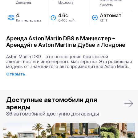
Максимальная
Двигатель
Мощность
скорость
4
Автомат
4.6
с
Количество мест
КПП
0-100 км/ч
Аренда Aston Martin DB9 в Манчестер –
Арендуйте Aston Martin в Дубае и Лондоне
Aston Martin DB9 – это воплощение британской 
элегантности и инженерного мастерства. Эта роскошная 
модель от знаменитого автопроизводителя Aston Martin 
сочетает в себе силу и стиль, завоевывая сердца 
Открыть
автолюбителей по всему миру. Благодаря мощности 
двигателя в 517 л.с. и способности разгоняться до 100 
км/ч всего за 4,6 секунды, DB9 будет идеальным 
выбором для тех, кто ценит скорость и эстетическое 
удовлетворение.

Доступные автомобили для
Почему именно Billion Rent?

аренды
Billion Rent предлагает аренду автомобилей премиум-
86 автомобилей доступно для аренды
класса по всей Европе. Мы гарантируем надежный 
сервис, удобство аренды, доставку автомобиля прямо к 
вам и точное соответствие машины вашим ожиданиям.

Бронируйте ваш Aston Martin DB9 уже сегодня!