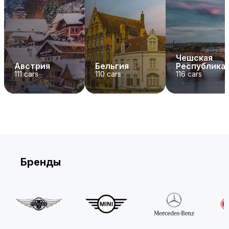
Чешская
Австрия
Бельгия
Республика
111
cars
110
cars
116
cars
Бренды