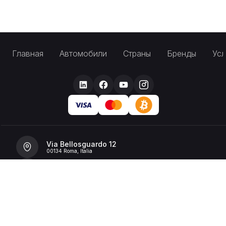
Главная
Автомобили
Страны
Бренды
Усл
Via Bellosguardo 12
00134 Roma, Italia
+39 392 36 43199
info@billionrent.com
P.IVA (VAT): 16591601006