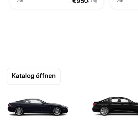
€
950
Von
/ Tag
Von
Katalog öffnen