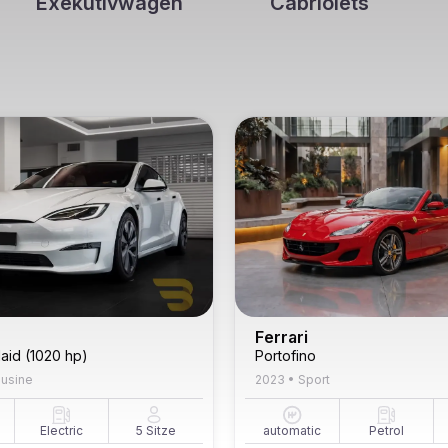
Exekutivwagen
Cabriolets
Ferrari
aid (1020 hp)
Portofino
usine
2023
•
Sport
Electric
5
Sitze
automatic
Petrol