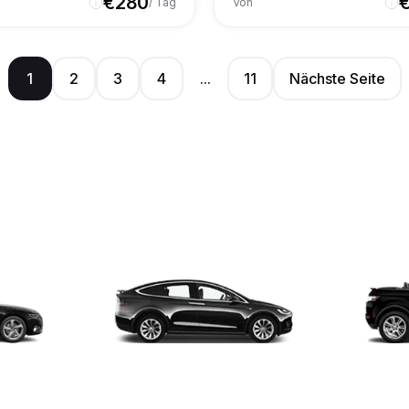
€
280
/ Tag
Von
1
2
3
4
...
11
Nächste Seite