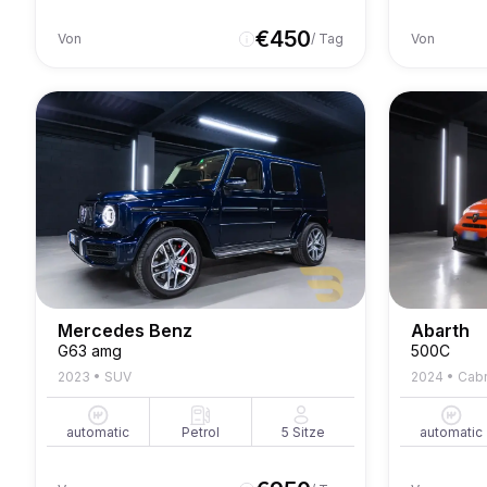
€
450
Von
/ Tag
Von
Mercedes Benz
Abarth
G63 amg
500C
2023
•
SUV
2024
•
Cabr
automatic
Petrol
5
Sitze
automatic