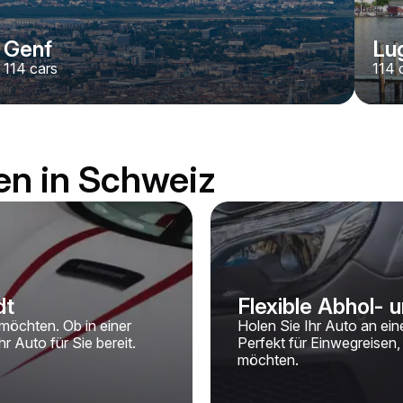
Genf
Lu
114
cars
114
c
en in Schweiz
dt
Flexible Abhol-
möchten. Ob in einer
Holen Sie Ihr Auto an ei
r Auto für Sie bereit.
Perfekt für Einwegreisen, 
möchten.