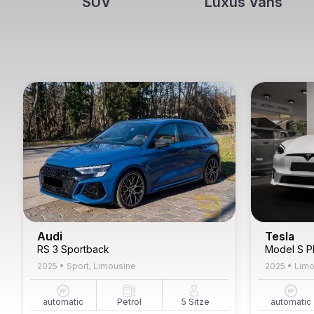
SUV
Luxus Vans
Audi
Tesla
RS 3 Sportback
Model S Pl
2025
•
Sport, Limousine
2025
•
Limo
automatic
Petrol
5
Sitze
automatic