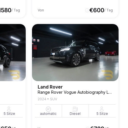
1580
€
600
/ Tag
Von
/ Tag
Land Rover
Range Rover Vogue Autobiography Long P530
2024
•
SUV
5
Sitze
automatic
Diesel
5
Sitze