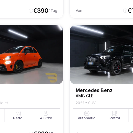
€
390
€
/ Tag
Von
Mercedes Benz
AMG GLE
iolet
2022
•
SUV
Petrol
4
Sitze
automatic
Petrol