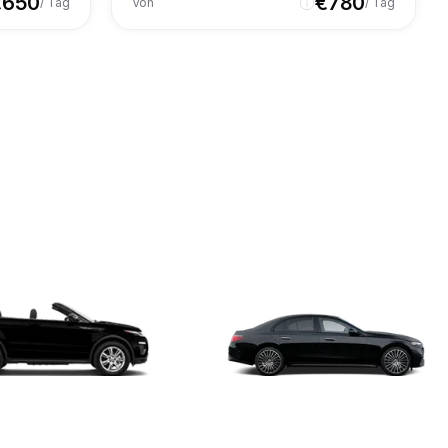
€
650
€
780
/ Tag
Von
/ Tag