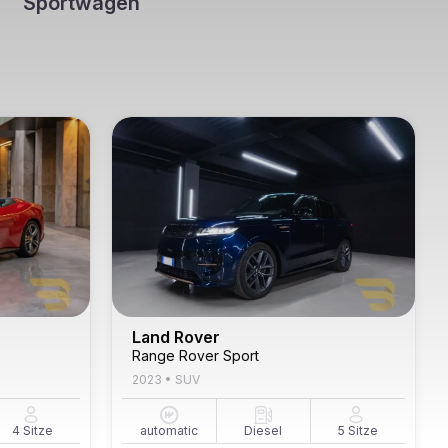
Sportwagen
Land Rover
Range Rover Sport
2023
•
SUV
4
Sitze
automatic
Diesel
5
Sitze