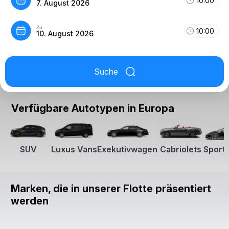
10:00
7. August 2026
Zu
10:00
10. August 2026
Suche
Verfügbare Autotypen in Europa
SUV
Luxus Vans
Exekutivwagen
Cabriolets
Sport
Marken, die in unserer Flotte präsentiert
werden