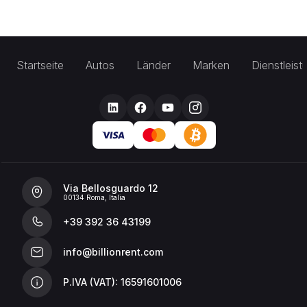
Startseite
Autos
Länder
Marken
Dienstleis
Via Bellosguardo 12
00134 Roma, Italia
+39 392 36 43199
info@billionrent.com
P.IVA (VAT): 16591601006