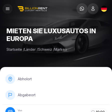
MIETEN SIE LUXUSAUTOS IN
EUROPA
Startseite
/
Länder
/
Schweiz
/
Marken
Abholort
Abgabeort
Von