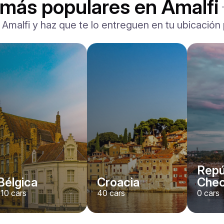
 más populares en Amalfi
 Amalfi y haz que te lo entreguen en tu ubicación
Repú
Bélgica
Croacia
Che
110
cars
40
cars
0
cars