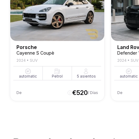
Porsche
Land Ro
Cayenne S Coupè
Defender 
2024
•
SUV
2024
•
SUV
automatic
Petrol
5
asientos
automatic
€
520
De
/ Días
De