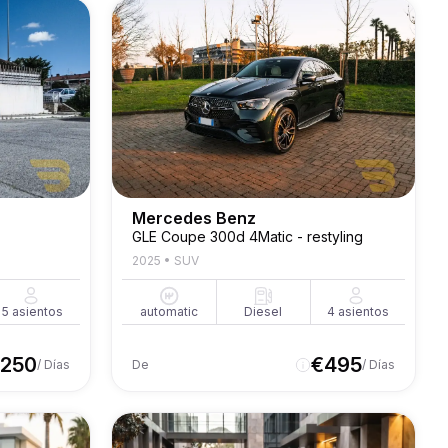
Mercedes Benz
GLE Coupe 300d 4Matic - restyling
2025
•
SUV
5
asientos
automatic
Diesel
4
asientos
250
€
495
/ Días
De
/ Días