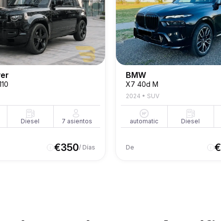
ver
BMW
110
X7 40d M
2024
•
SUV
Diesel
7
asientos
automatic
Diesel
€
350
€
/ Días
De