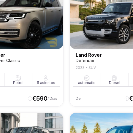
ver
Land Rover
er Classic
Defender
2023
•
SUV
Petrol
5
asientos
automatic
Diesel
€
590
€
/ Días
De