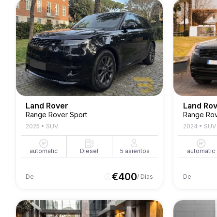
Land Rover
Land Ro
Range Rover Sport
2025
•
SUV
2024
•
SUV
automatic
Diesel
5
asientos
automatic
€
400
De
/ Días
De