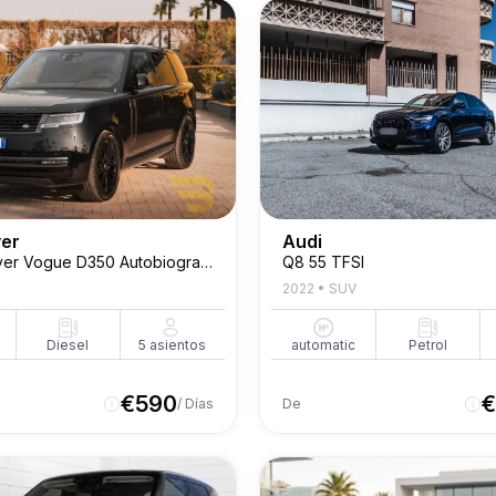
ver
Audi
Range Rover Vogue D350 Autobiography
Q8 55 TFSI
2022
•
SUV
Diesel
5
asientos
automatic
Petrol
€
590
€
/ Días
De