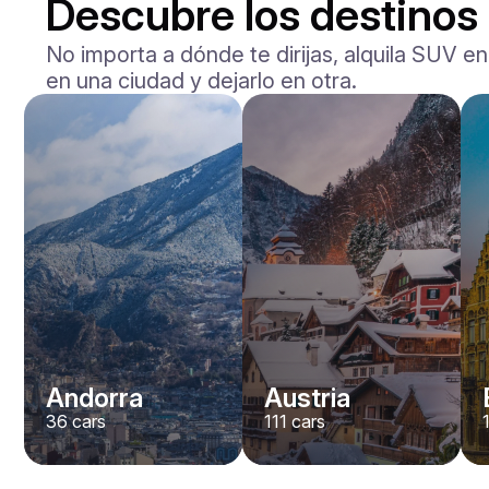
Descubre los destinos
No importa a dónde te dirijas, alquila SUV en
en una ciudad y dejarlo en otra.
Andorra
Austria
36
cars
111
cars