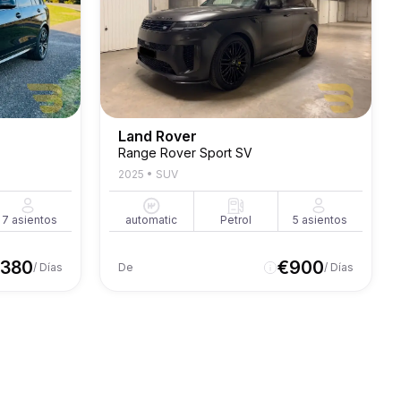
Land Rover
Range Rover Sport SV
2025
•
SUV
7
asientos
automatic
Petrol
5
asientos
380
€
900
/ Días
De
/ Días