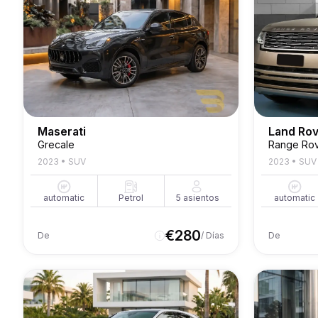
Maserati
Land Ro
Grecale
Range Rov
2023
•
SUV
2023
•
SUV
automatic
Petrol
5
asientos
automatic
€
280
De
/ Días
De