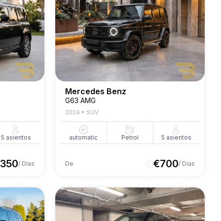
Mercedes Benz
G63 AMG
2024
•
SUV
5
asientos
automatic
Petrol
5
asientos
350
€
700
/ Días
De
/ Días