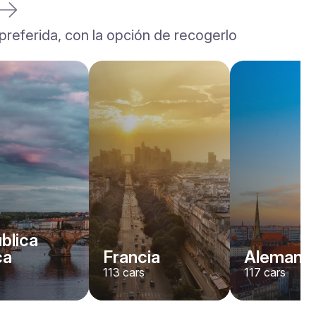
 preferida, con la opción de recogerlo
blica
ca
Francia
Alemania
113
cars
117
cars