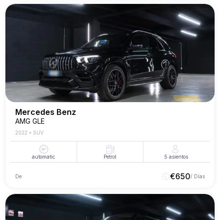
Mercedes Benz
AMG GLE
2022
•
SUV
automatic
Petrol
5
asientos
€
650
De
/ Días