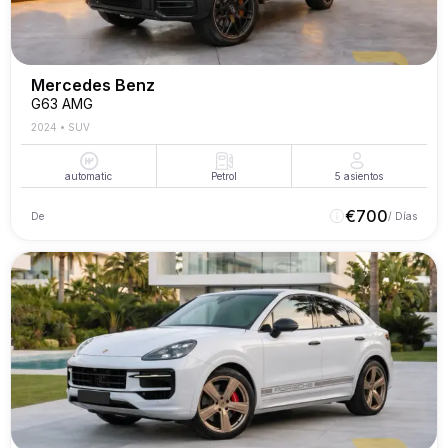
Mercedes Benz
G63 AMG
2024
•
SUV
automatic
Petrol
5
asientos
€
700
De
/ Días