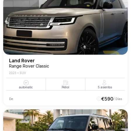
Land Rover
Range Rover Classic
2023
•
SUV
automatic
Petrol
5
asientos
€
590
De
/ Días