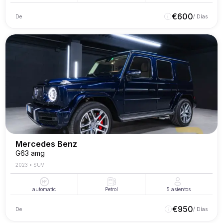
€
600
De
/ Días
Mercedes Benz
G63 amg
2023
•
SUV
automatic
Petrol
5
asientos
€
950
De
/ Días