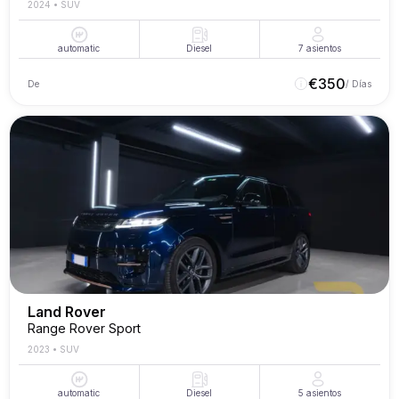
2024
•
SUV
automatic
Diesel
7
asientos
€
350
De
/ Días
Land Rover
Range Rover Sport
2023
•
SUV
automatic
Diesel
5
asientos