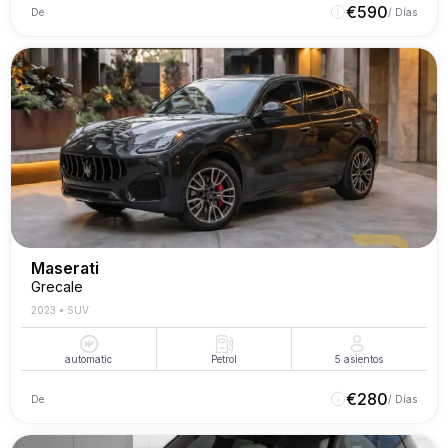
€
590
De
/ Días
Maserati
Grecale
2023
•
SUV
automatic
Petrol
5
asientos
€
280
De
/ Días