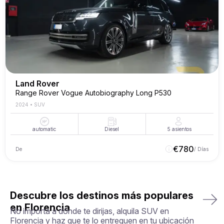
Land Rover
Range Rover Vogue Autobiography Long P530
2024
•
SUV
automatic
Diesel
5
asientos
€
780
De
/ Días
Descubre los destinos más populares
en Florencia
No importa a dónde te dirijas, alquila SUV en
Florencia y haz que te lo entreguen en tu ubicación