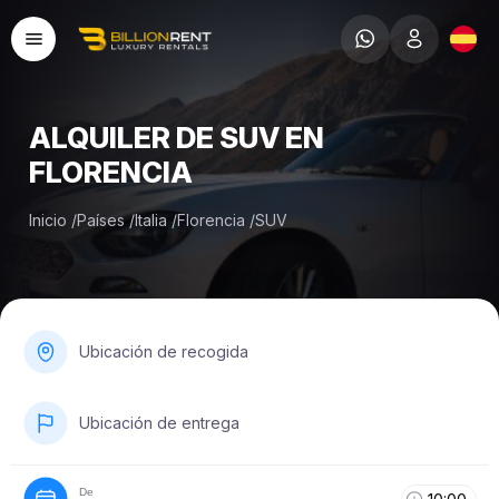
ALQUILER DE SUV EN
FLORENCIA
Inicio
/
Países
/
Italia
/
Florencia
/
SUV
Ubicación de recogida
Ubicación de entrega
De