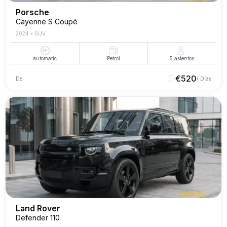
Porsche
Cayenne S Coupè
2024
•
SUV
automatic
Petrol
5
asientos
€
520
De
/ Días
Land Rover
Defender 110