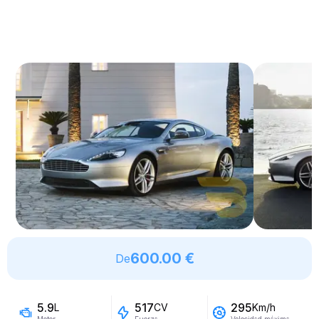
600.00 €
De
5.9
517
295
L
CV
Km/h