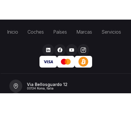
Inicio
Coches
Países
Marcas
Servicios
Via Bellosguardo 12
00134 Roma, Italia
+39 392 36 43199
info@billionrent.com
P.IVA (VAT): 16591601006