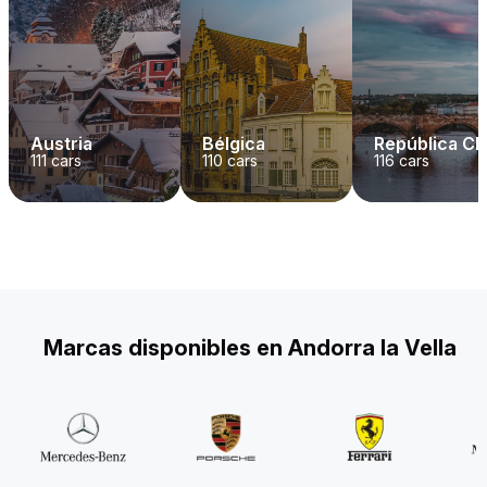
Austria
Bélgica
República C
111
cars
110
cars
116
cars
Marcas disponibles en Andorra la Vella