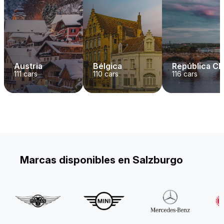
Austria
Bélgica
República C
111
cars
110
cars
116
cars
Marcas disponibles en Salzburgo