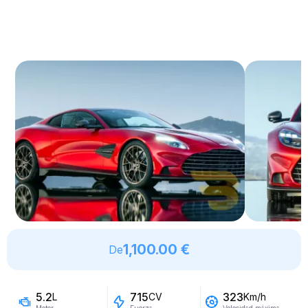
1,100.00 €
De
5.2
715
323
L
CV
Km/h