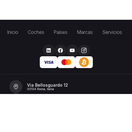
Inicio
Coches
Países
Marcas
Servicios
Via Bellosguardo 12
00134 Roma, Italia
+39 392 36 43199
info@billionrent.com
P.IVA (VAT): 16591601006