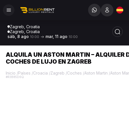
Zagreb, Croatia
Zagreb, Croatia
sáb, 8 ago
mar, 11 ago
10:00
10:00
ALQUILA UN ASTON MARTIN – ALQUILER 
COCHES DE LUJO EN ZAGREB
Inicio
/
Países
/
Croacia
/
Zagreb
/
Coches
/
Aston Martin
/
Aston Mar
#R3B85D6Q