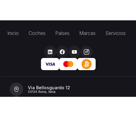
Inicio
Coches
Países
Marcas
Servicios
Via Bellosguardo 12
00134 Roma, Italia
+39 392 36 43199
info@billionrent.com
P.IVA (VAT): 16591601006