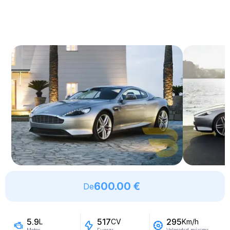
600.00 €
De
5.9
517
295
L
CV
Km/h