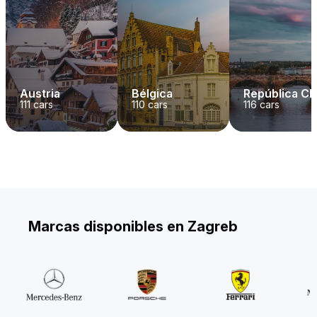
Austria
Bélgica
República C
111
cars
110
cars
116
cars
Marcas disponibles en Zagreb