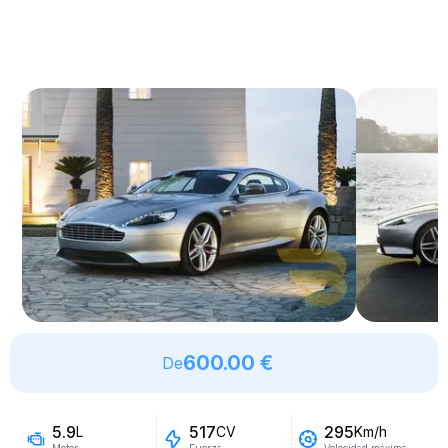
600.00 €
De
5.9
517
295
L
CV
Km/h