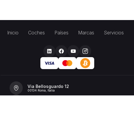
Inicio
Coches
Países
Marcas
Servicios
Via Bellosguardo 12
00134 Roma, Italia
+39 392 36 43199
info@billionrent.com
P.IVA (VAT): 16591601006