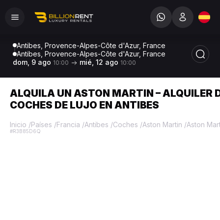
Antibes, Provence-Alpes-Côte d'Azur, France
Antibes, Provence-Alpes-Côte d'Azur, France
dom, 9 ago
mié, 12 ago
10:00
10:00
ALQUILA UN ASTON MARTIN – ALQUILER 
COCHES DE LUJO EN ANTIBES
Inicio
/
Países
/
Francia
/
Antibes
/
Coches
/
Aston Martin
/
Aston Mar
#R3B85D6Q