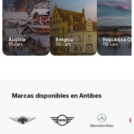
Austria
Bélgica
República C
111
cars
110
cars
116
cars
Marcas disponibles en Antibes