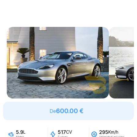
600.00 €
De
5.9
517
295
L
CV
Km/h