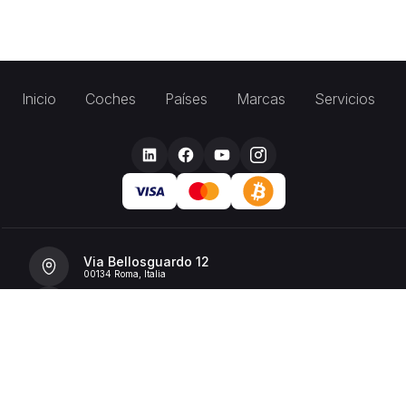
Inicio
Coches
Países
Marcas
Servicios
Via Bellosguardo 12
00134 Roma, Italia
+39 392 36 43199
info@billionrent.com
P.IVA (VAT): 16591601006