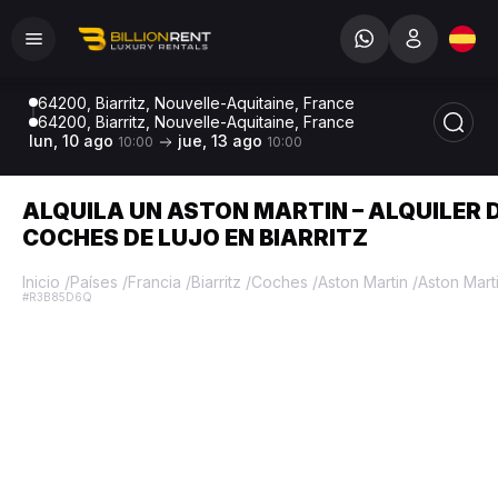
64200, Biarritz, Nouvelle-Aquitaine, France
64200, Biarritz, Nouvelle-Aquitaine, France
lun, 10 ago
jue, 13 ago
10:00
10:00
ALQUILA UN ASTON MARTIN – ALQUILER 
COCHES DE LUJO EN BIARRITZ
Inicio
/
Países
/
Francia
/
Biarritz
/
Coches
/
Aston Martin
/
Aston Mart
#R3B85D6Q