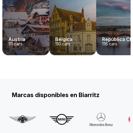
Austria
Bélgica
República C
111
cars
110
cars
116
cars
Marcas disponibles en Biarritz