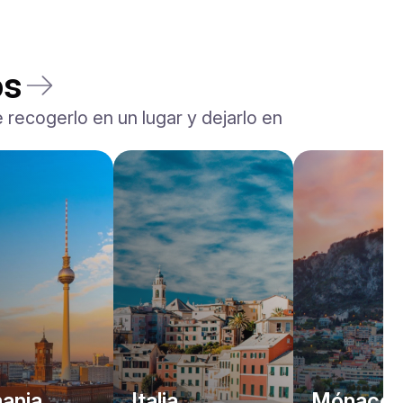
os
 recogerlo en un lugar y dejarlo en
Rolls-Royce
Dawn
/ día
2200
€
Desde
2022
•
descapotable
#
YJPXZKDA
Reserva ahora
ania
Italia
Mónaco