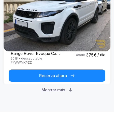
Land Rover
Range Rover Evoque Cabrio
/ día
375
€
Desde
2018
•
descapotable
#
YWWMKPZZ
Reserva ahora
Mostrar más