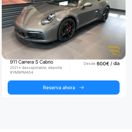
Porsche
911 Carrera S Cabrio
/ día
600
€
Desde
2021
•
descapotable, deporte
#
YM8PM4G4
Reserva ahora