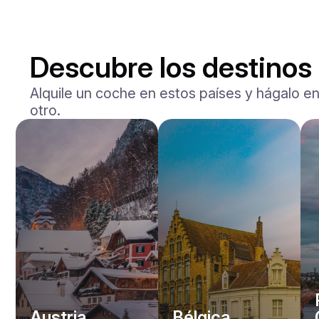
Descubre los destinos
Alquile un coche en estos países y hágalo en
otro.
Mercedes Benz
Maybach S-klasse 580
/ día
750
€
Desde
2021
•
berlina
#
YXWG36PR
Reserva ahora
Austria
Bélgica