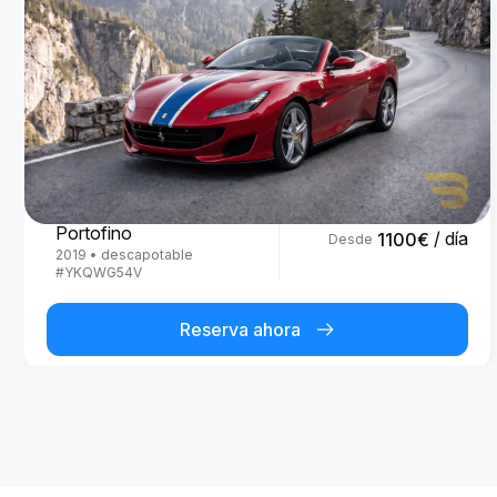
Ferrari
Portofino
/ día
1100
€
Desde
2019
•
descapotable
#
YKQWG54V
Reserva ahora