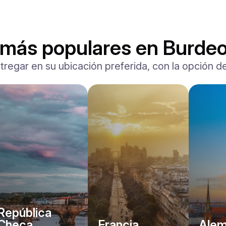
 más populares en Burde
tregar en su ubicación preferida, con la opción de
Ferrari
F8 Spider
/ día
1500
€
Desde
2022
•
descapotable, deporte
#
RNWMPA4V
Reserva ahora
República
Checa
Francia
Alem