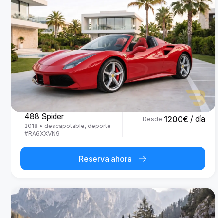
Ferrari
488 Spider
/ día
1200
€
Desde
2018
•
descapotable, deporte
#
RA6XXVN9
Reserva ahora