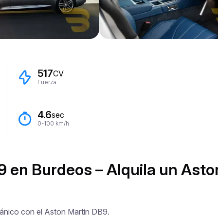
517
CV
Fuerza
4.6
sec
0-100 km/h
9 en Burdeos – Alquila un Asto
ánico con el Aston Martin DB9.
