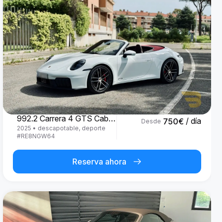
Porsche
992.2 Carrera 4 GTS Cabrio '25
/ día
750
€
Desde
2025
•
descapotable, deporte
#
RE8NGW64
Reserva ahora