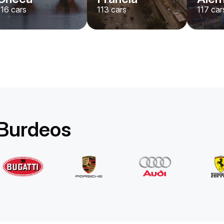
116
cars
113
cars
117
car
Rolls-Royce
Ghost Long
/ día
1750
€
Desde
2022
•
berlina
#
YPKW458N
Reserva ahora
 Burdeos