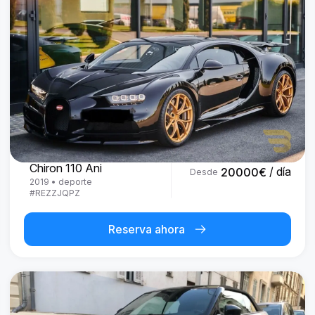
Bugatti
Chiron 110 Ani
/ día
20000
€
Desde
2019
•
deporte
#
REZZJQPZ
Reserva ahora