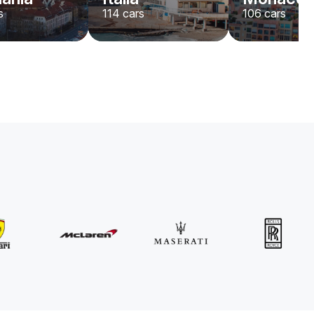
s
114
cars
106
cars
MINI
John Cooper Works Cabrio
/ día
300
€
Desde
2021
•
descapotable
#
R3P5ZB4E
Reserva ahora