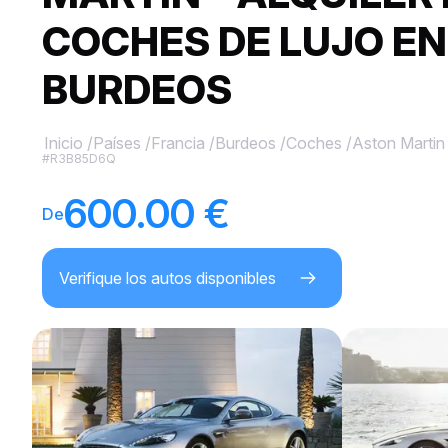
COCHES DE LUJO EN
BURDEOS
Inicio
/
Países
/
Francia
/
Burdeos
/
Coches
/
Aston Martin
#R3B85D6Q
600.00 €
De
Verifique los autos disponibles