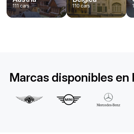
111
cars
110
cars
Lamborghini
Huracan Evo Spyder
/ día
1650
€
Desde
2022
•
descapotable
#
YXDGAQZ7
Reserva ahora
Marcas disponibles en