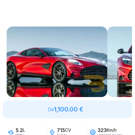
1,100.00 €
De
5.2
715
323
L
CV
Km/h