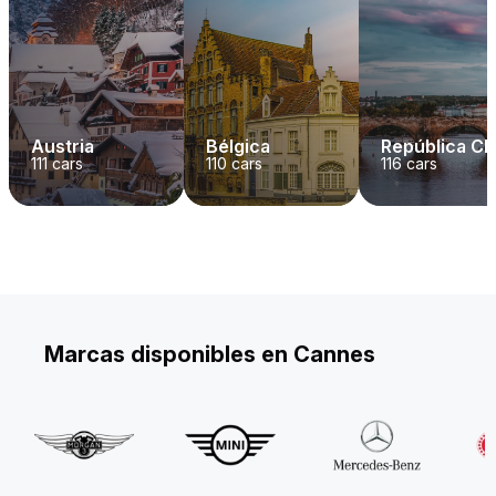
Austria
Bélgica
República C
111
cars
110
cars
116
cars
Marcas disponibles en Cannes