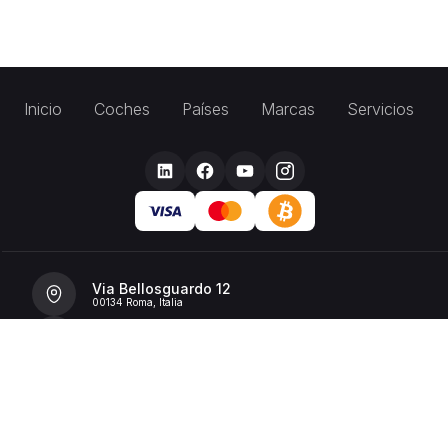
Inicio
Coches
Países
Marcas
Servicios
Via Bellosguardo 12
00134 Roma, Italia
+39 392 36 43199
info@billionrent.com
P.IVA (VAT): 16591601006