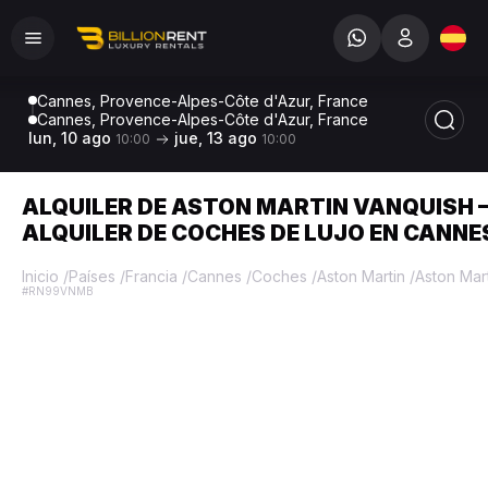
Cannes, Provence-Alpes-Côte d'Azur, France
Cannes, Provence-Alpes-Côte d'Azur, France
lun, 10 ago
jue, 13 ago
10:00
10:00
ALQUILER DE ASTON MARTIN VANQUISH 
ALQUILER DE COCHES DE LUJO EN CANNE
Inicio
/
Países
/
Francia
/
Cannes
/
Coches
/
Aston Martin
/
Aston Mar
#RN99VNMB