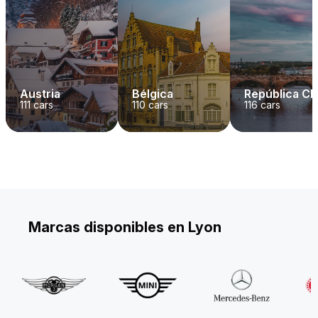
Austria
Bélgica
República C
111
cars
110
cars
116
cars
Marcas disponibles en Lyon