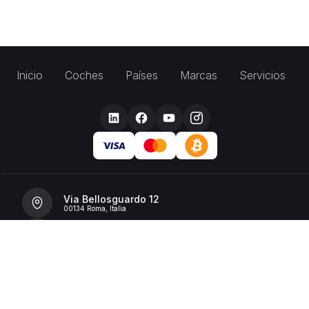
Inicio
Coches
Países
Marcas
Servicios
Via Bellosguardo 12
00134 Roma, Italia
+39 392 36 43199
info@billionrent.com
P.IVA (VAT): 16591601006