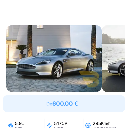
600.00 €
De
5.9
517
295
L
CV
Km/h