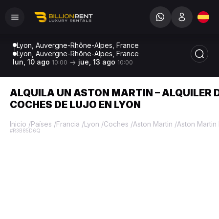
Lyon, Auvergne-Rhône-Alpes, France
Lyon, Auvergne-Rhône-Alpes, France
lun, 10 ago
jue, 13 ago
10:00
10:00
ALQUILA UN ASTON MARTIN – ALQUILER 
COCHES DE LUJO EN LYON
Inicio
/
Países
/
Francia
/
Lyon
/
Coches
/
Aston Martin
/
Aston Martin
#R3B85D6Q