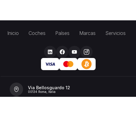
Inicio
Coches
Países
Marcas
Servicios
Via Bellosguardo 12
00134 Roma, Italia
+39 392 36 43199
info@billionrent.com
P.IVA (VAT): 16591601006