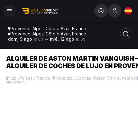
Provence-Alpes-Côte d'Azur, France
Provence-Alpes-Côte d'Azur, France
dom, 9 ago
mié, 12 ago
10:00
10:00
ALQUILER DE ASTON MARTIN VANQUISH 
ALQUILER DE COCHES DE LUJO EN PROV
Inicio
/
Países
/
Francia
/
Provenza
/
Coches
/
Aston Martin
/
Aston M
#RN99VNMB