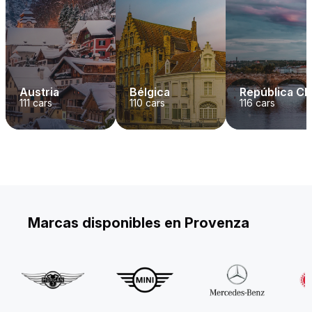
Austria
Bélgica
República C
111
cars
110
cars
116
cars
Marcas disponibles en Provenza