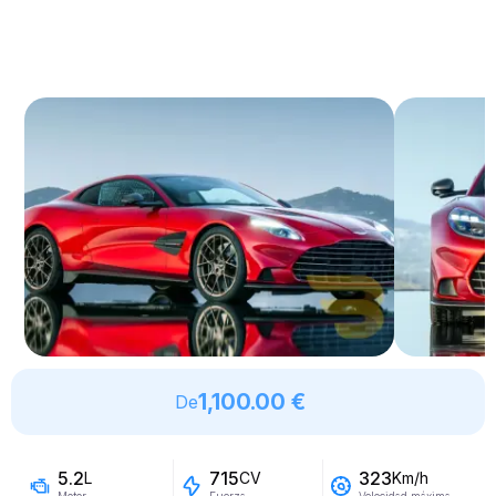
1,100.00 €
De
5.2
715
323
L
CV
Km/h