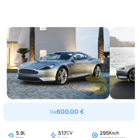
600.00 €
De
5.9
517
295
L
CV
Km/h