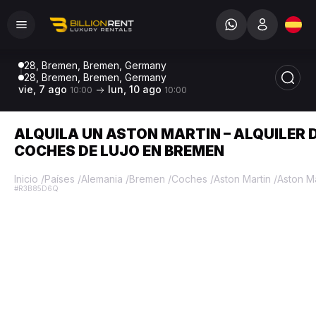
28, Bremen, Bremen, Germany
28, Bremen, Bremen, Germany
vie, 7 ago
lun, 10 ago
10:00
10:00
ALQUILA UN ASTON MARTIN – ALQUILER 
COCHES DE LUJO EN BREMEN
Inicio
/
Países
/
Alemania
/
Bremen
/
Coches
/
Aston Martin
/
Aston M
#R3B85D6Q