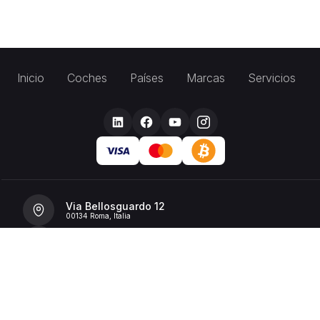
Inicio
Coches
Países
Marcas
Servicios
Via Bellosguardo 12
00134 Roma, Italia
+39 392 36 43199
info@billionrent.com
P.IVA (VAT): 16591601006