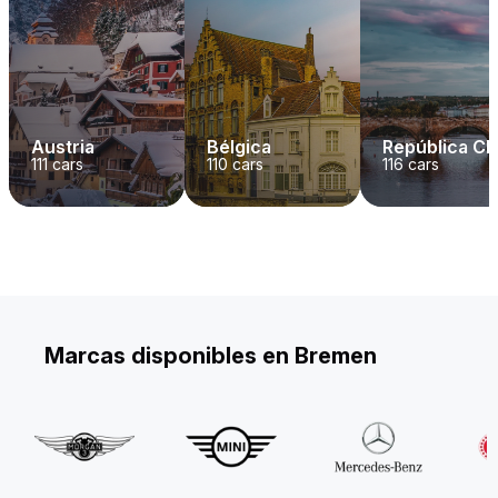
Austria
Bélgica
República C
111
cars
110
cars
116
cars
Marcas disponibles en Bremen