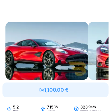
1,100.00 €
De
5.2
715
323
L
CV
Km/h