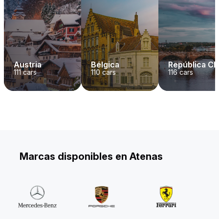
Austria
Bélgica
República C
111
cars
110
cars
116
cars
Marcas disponibles en Atenas