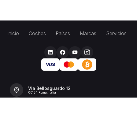
Inicio
Coches
Países
Marcas
Servicios
Via Bellosguardo 12
00134 Roma, Italia
+39 392 36 43199
info@billionrent.com
P.IVA (VAT): 16591601006