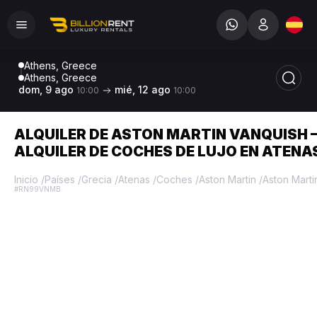
Athens, Greece
Athens, Greece
dom, 9 ago
mié, 12 ago
10:00
10:00
ALQUILER DE ASTON MARTIN VANQUISH 
ALQUILER DE COCHES DE LUJO EN ATENA
Inicio
/
Países
/
Grecia
/
Atenas
/
Coches
/
Aston Martin
/
Aston Marti
#RN99VNMB