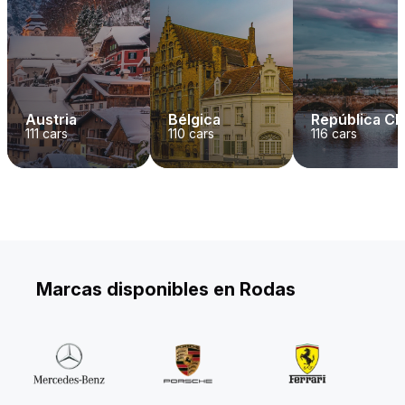
Austria
Bélgica
República C
111
cars
110
cars
116
cars
Marcas disponibles en Rodas