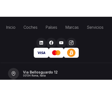
Inicio
Coches
Países
Marcas
Servicios
Via Bellosguardo 12
00134 Roma, Italia
+39 392 36 43199
info@billionrent.com
P.IVA (VAT): 16591601006