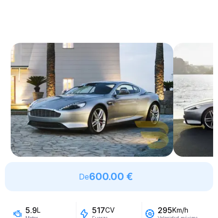
600.00 €
De
5.9
517
295
L
CV
Km/h