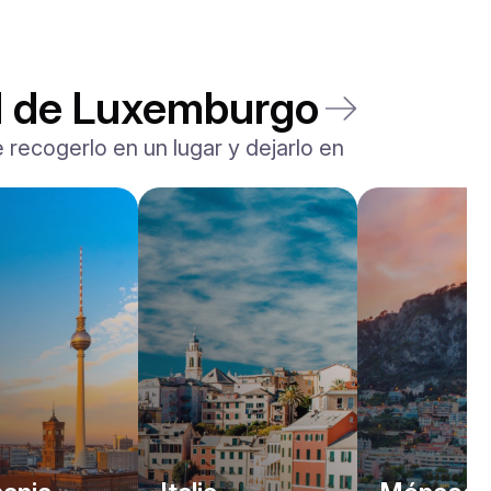
d de Luxemburgo
 recogerlo en un lugar y dejarlo en
Land Rover
Range Rover Sport
/ día
600
€
Desde
2023
•
SUV
#
YPDJPVBJ
Reserva ahora