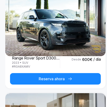
Land Rover
Range Rover Sport D300 R-Dynamic SE
/ día
600
€
Desde
2023
•
SUV
#
RGA8XAMV
Reserva ahora