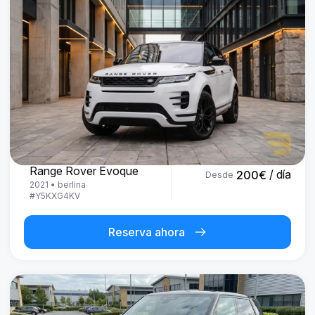
Land Rover
Range Rover Evoque
/ día
200
€
Desde
2021
•
berlina
#
Y5KXG4KV
Reserva ahora