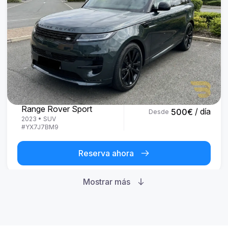
Land Rover
Range Rover Sport
/ día
500
€
Desde
2023
•
SUV
#
YX7J7BM9
Reserva ahora
Mostrar más