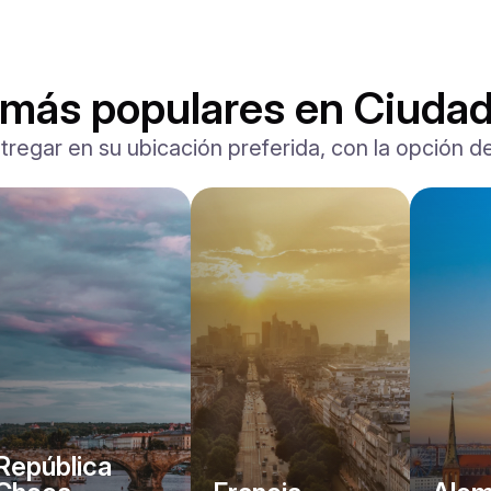
s más populares en Ciuda
tregar en su ubicación preferida, con la opción de
Lamborghini
Huracán Evo Spider
/ día
1750
€
Desde
2024
•
deporte
#
YP7A38NG
Reserva ahora
República