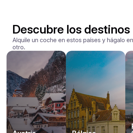
Descubre los destino
Alquile un coche en estos países y hágalo en
otro.
Ferrari
Portofino
/ día
1500
€
Desde
2023
•
deporte
#
YVJD7NBZ
Reserva ahora