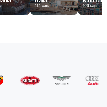
ania
Italia
Mónaco
s
114
cars
106
cars
Abarth
595
/ día
280
€
Desde
2022
•
descapotable
#
Y5K7AQND
Reserva ahora