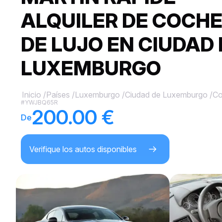
ALQUILER DE COCH
DE LUJO EN CIUDAD 
LUXEMBURGO
Inicio
/
Países
/
Luxemburgo
/
Ciudad de Luxemburgo
/
Co
#YWJBQ65R
200.00 €
De
Verifique los autos disponibles