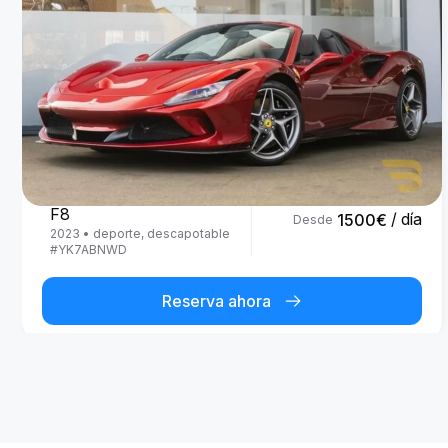
Ferrari
F8
/ día
1500
€
Desde
2023
•
deporte, descapotable
#
YK7ABNWD
Reserva ahora