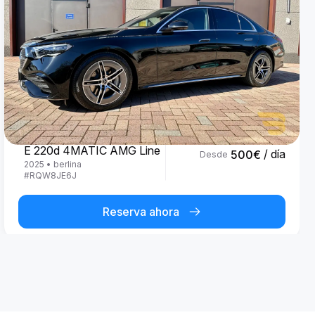
Mercedes Benz
E 220d 4MATIC AMG Line
/ día
500
€
Desde
2025
•
berlina
#
RQW8JE6J
Reserva ahora