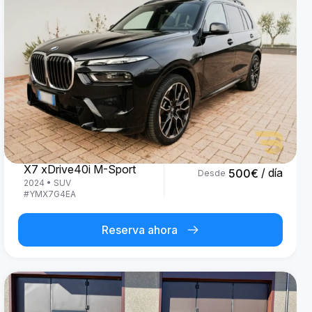
BMW
X7 xDrive40i M-Sport
/ día
500
€
Desde
2024
•
SUV
#
YMX7G4EA
Reserva ahora