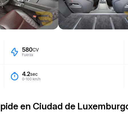
580
CV
Fuerza
4.2
sec
0-100 km/h
apide en Ciudad de Luxemburgo