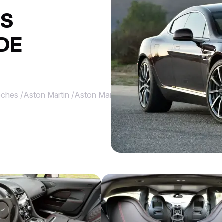
ES
DE
ches
/
Aston Martin
/
Aston Martin Rapide