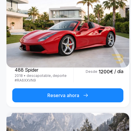
Ferrari
488 Spider
/ día
1200
€
Desde
2018
•
descapotable, deporte
#
RA6XXVN9
Reserva ahora