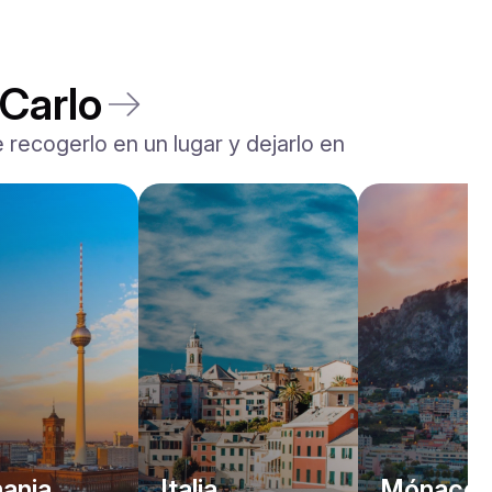
Carlo
 recogerlo en un lugar y dejarlo en
Rolls-Royce
Dawn
/ día
2200
€
Desde
2022
•
descapotable
#
YJPXZKDA
Reserva ahora
ania
Italia
Mónaco