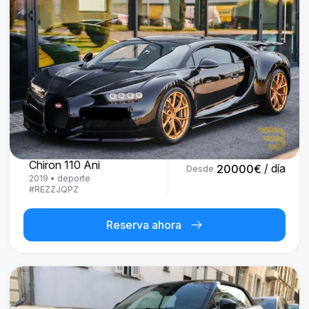
Bugatti
Chiron 110 Ani
/ día
20000
€
Desde
2019
•
deporte
#
REZZJQPZ
Reserva ahora