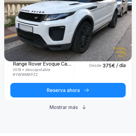
Land Rover
Range Rover Evoque Cabrio
/ día
375
€
Desde
2018
•
descapotable
#
YWWMKPZZ
Reserva ahora
Mostrar más