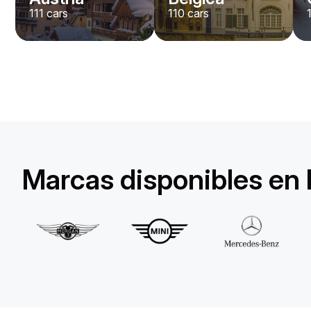
111
cars
110
cars
Lamborghini
Huracan Evo Spyder
/ día
1650
€
Desde
2022
•
descapotable
#
YXDGAQZ7
Reserva ahora
Marcas disponibles en