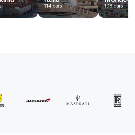
s
114
cars
106
cars
MINI
John Cooper Works Cabrio
/ día
300
€
Desde
2021
•
descapotable
#
R3P5ZB4E
Reserva ahora