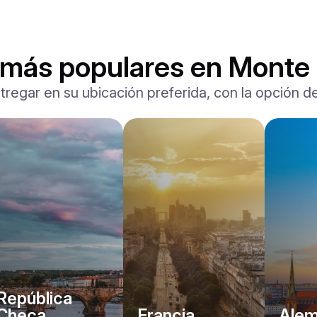
 más populares en Monte 
tregar en su ubicación preferida, con la opción de
Ferrari
F8 Spider
/ día
1500
€
Desde
2022
•
descapotable, deporte
#
RNWMPA4V
Reserva ahora
República
Checa
Francia
Alem