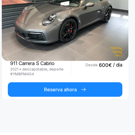
Porsche
911 Carrera S Cabrio
/ día
600
€
Desde
2021
•
descapotable, deporte
#
YM8PM4G4
Reserva ahora