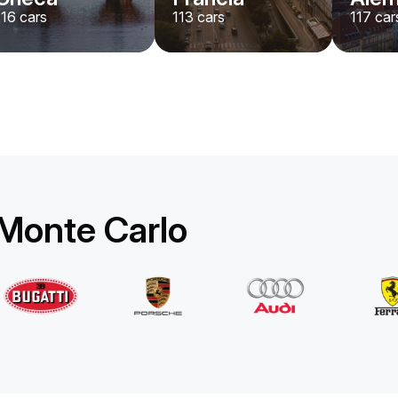
116
cars
113
cars
117
car
Rolls-Royce
Ghost Long
/ día
1750
€
Desde
2022
•
berlina
#
YPKW458N
Reserva ahora
 Monte Carlo