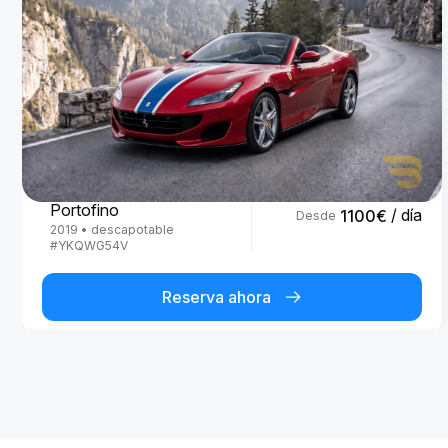
Ferrari
Portofino
/ día
1100
€
Desde
2019
•
descapotable
#
YKQWG54V
Reserva ahora