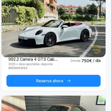
Porsche
992.2 Carrera 4 GTS Cabrio '25
/ día
750
€
Desde
2025
•
descapotable, deporte
#
RE8NGW64
Reserva ahora