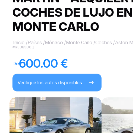
COCHES DE LUJO EN
MONTE CARLO
Inicio
/
Países
/
Mónaco
/
Monte Carlo
/
Coches
/
Aston M
#R3B85D6Q
600.00 €
De
Verifique los autos disponibles