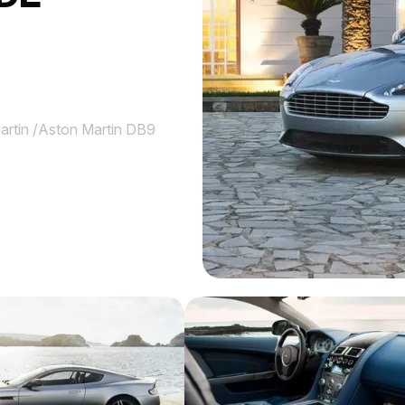
artin
/
Aston Martin DB9