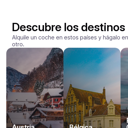
Descubre los destinos
Alquile un coche en estos países y hágalo en
otro.
Mercedes Benz
Maybach S-klasse 580
/ día
750
€
Desde
2021
•
berlina
#
YXWG36PR
Reserva ahora
Austria
Bélgica