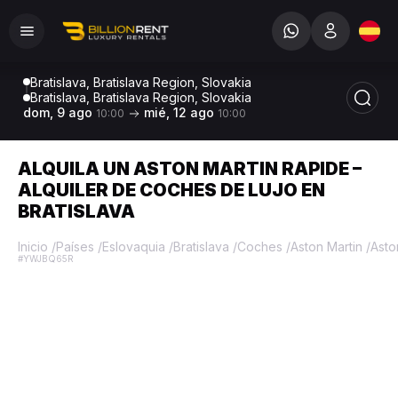
Bratislava, Bratislava Region, Slovakia
Bratislava, Bratislava Region, Slovakia
dom, 9 ago
mié, 12 ago
10:00
10:00
ALQUILA UN ASTON MARTIN RAPIDE –
ALQUILER DE COCHES DE LUJO EN
BRATISLAVA
Inicio
/
Países
/
Eslovaquia
/
Bratislava
/
Coches
/
Aston Martin
/
Asto
#YWJBQ65R