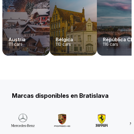
Austria
Bélgica
República C
111
cars
110
cars
116
cars
Marcas disponibles en Bratislava