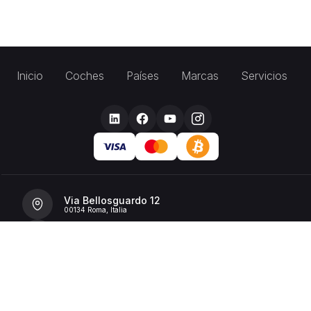
Inicio
Coches
Países
Marcas
Servicios
Via Bellosguardo 12
00134 Roma, Italia
+39 392 36 43199
info@billionrent.com
P.IVA (VAT): 16591601006