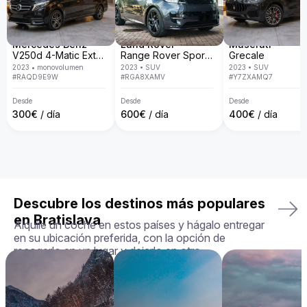
personalizado, entrega a domicilio, políticas transparentes y 
la garantía de que recibirás exactamente el vehículo que 
elegiste en perfectas condiciones. Nos aseguramos de que 
tu experiencia de alquiler sea fluida, placentera y adaptada a 
Mercedes Benz
Land Rover
Maserati
tus necesidades.

V250d 4-Matic Extra Long
Range Rover Sport D300 R-Dynamic SE
Grecale
2023
•
monovolumen
2023
•
SUV
2023
•
SUV
Tu viaje perfecto te espera. ¡Reserva tu Aston Martin Rapide 
#
RAQD9E9W
#
RGA8XAMV
#
Y7ZXAMQ7
hoy mismo!
Desde
Desde
Desde
300
€
/ día
600
€
/ día
400
€
/ día
Descubre los destinos más populares
en Bratislava
Alquile un coche en estos países y hágalo entregar
en su ubicación preferida, con la opción de
recogerlo en un lugar y dejarlo en otro.