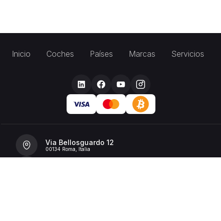
Inicio
Coches
Países
Marcas
Servicios
Via Bellosguardo 12
00134 Roma, Italia
+39 392 36 43199
info@billionrent.com
P.IVA (VAT): 16591601006