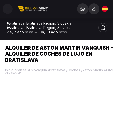
Bratislava, Bratislava Region, Slovakia
Bratislava, Bratislava Region, Slovakia
vie, 7 ago
lun, 10 ago
10:00
10:00
ALQUILER DE ASTON MARTIN VANQUISH 
ALQUILER DE COCHES DE LUJO EN
BRATISLAVA
Inicio
/
Países
/
Eslovaquia
/
Bratislava
/
Coches
/
Aston Martin
/
Asto
#RN99VNMB