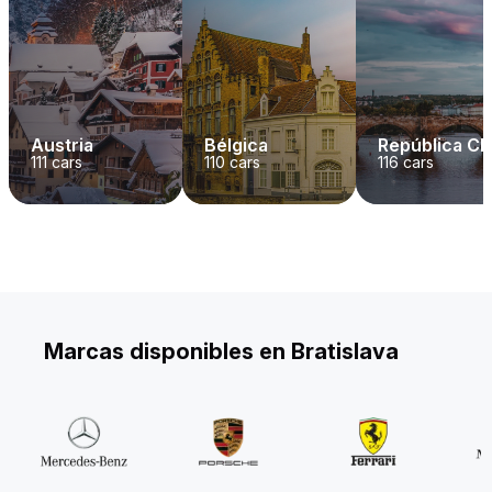
Austria
Bélgica
República C
111
cars
110
cars
116
cars
Marcas disponibles en Bratislava