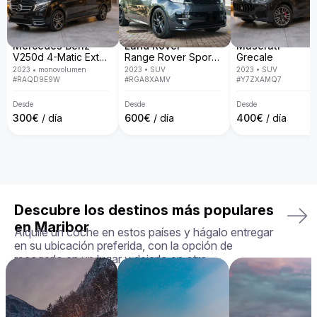
personalizado, entrega a domicilio, políticas transparentes y 
la garantía de que recibirás exactamente el vehículo que 
elegiste en perfectas condiciones. Nos aseguramos de que 
tu experiencia de alquiler sea fluida, placentera y adaptada a 
Mercedes Benz
Land Rover
Maserati
tus necesidades.

V250d 4-Matic Extra Long
Range Rover Sport D300 R-Dynamic SE
Grecale
2023
•
monovolumen
2023
•
SUV
2023
•
SUV
Tu viaje perfecto te espera. ¡Reserva tu Aston Martin Rapide 
#
RAQD9E9W
#
RGA8XAMV
#
Y7ZXAMQ7
hoy mismo!
Desde
Desde
Desde
300
€
/ día
600
€
/ día
400
€
/ día
Descubre los destinos más populares
en Maribor
Alquile un coche en estos países y hágalo entregar
en su ubicación preferida, con la opción de
recogerlo en un lugar y dejarlo en otro.