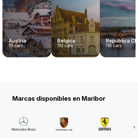
Austria
Bélgica
República C
111
cars
110
cars
116
cars
Marcas disponibles en Maribor