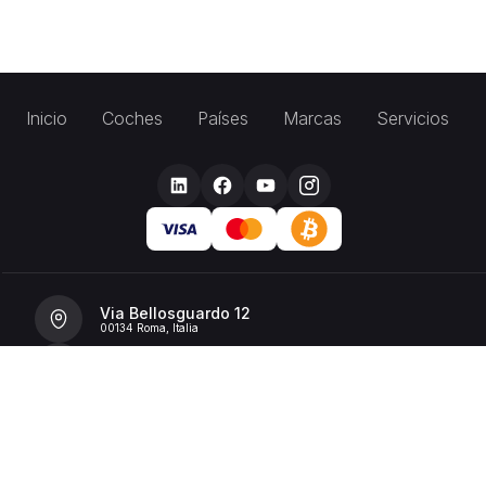
Inicio
Coches
Países
Marcas
Servicios
Via Bellosguardo 12
00134 Roma, Italia
+39 392 36 43199
info@billionrent.com
P.IVA (VAT): 16591601006