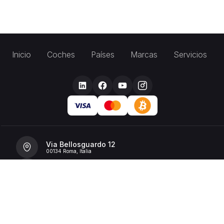
Inicio
Coches
Países
Marcas
Servicios
Via Bellosguardo 12
00134 Roma, Italia
+39 392 36 43199
info@billionrent.com
P.IVA (VAT): 16591601006