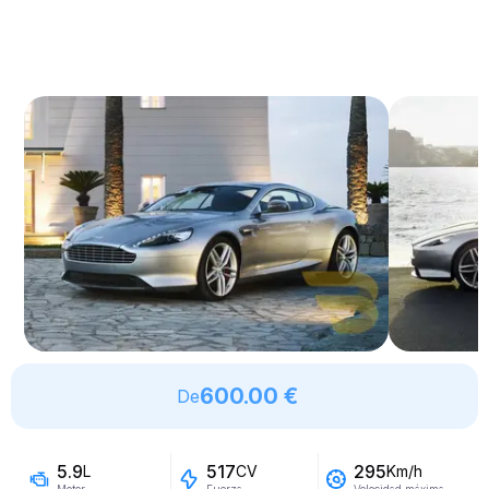
600.00 €
De
5.9
517
295
L
CV
Km/h