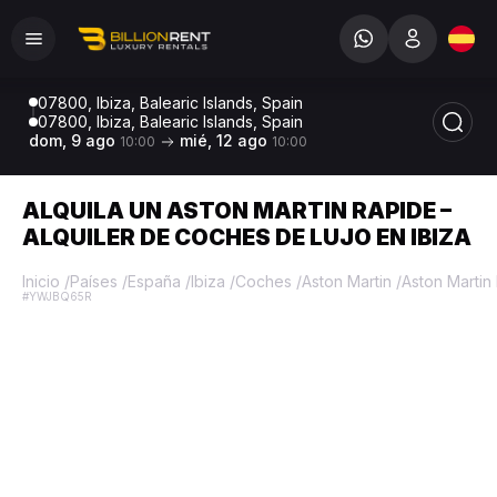
07800, Ibiza, Balearic Islands, Spain
07800, Ibiza, Balearic Islands, Spain
dom, 9 ago
mié, 12 ago
10:00
10:00
ALQUILA UN ASTON MARTIN RAPIDE –
ALQUILER DE COCHES DE LUJO EN IBIZA
Inicio
/
Países
/
España
/
Ibiza
/
Coches
/
Aston Martin
/
Aston Martin
#YWJBQ65R