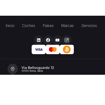
Inicio
Coches
Países
Marcas
Servicios
Via Bellosguardo 12
00134 Roma, Italia
+39 392 36 43199
info@billionrent.com
P.IVA (VAT): 16591601006