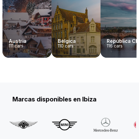
Austria
Bélgica
República C
111
cars
110
cars
116
cars
Marcas disponibles en Ibiza