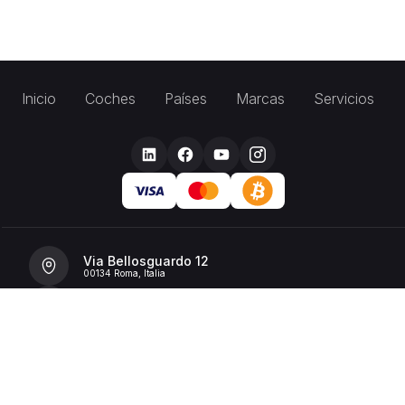
Inicio
Coches
Países
Marcas
Servicios
Via Bellosguardo 12
00134 Roma, Italia
+39 392 36 43199
info@billionrent.com
P.IVA (VAT): 16591601006