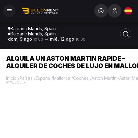
Balearic Islands, Spain
Balearic Islands, Spain
dom, 9 ago
mié, 12 ago
10:00
10:00
ALQUILA UN ASTON MARTIN RAPIDE –
ALQUILER DE COCHES DE LUJO EN MALL
Inicio
/
Países
/
España
/
Mallorca
/
Coches
/
Aston Martin
/
Aston Ma
#YWJBQ65R