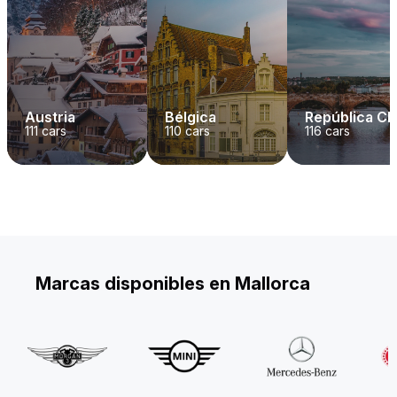
Austria
Bélgica
República C
111
cars
110
cars
116
cars
Marcas disponibles en Mallorca