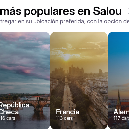
 más populares en Salou
tregar en su ubicación preferida, con la opción de
Ferrari
F8 Spider
/ día
1500
€
Desde
2022
•
descapotable, deporte
#
RNWMPA4V
Reserva ahora
República
Checa
Francia
Alem
116
cars
113
cars
117
car