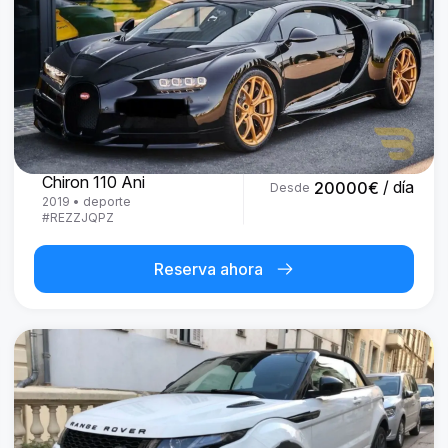
Bugatti
Chiron 110 Ani
/ día
20000
€
Desde
2019
•
deporte
#
REZZJQPZ
Reserva ahora