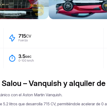
715
CV
Fuerza
3.5
sec
0-100 km/h
 Salou – Vanquish y alquiler de 
tánico con el Aston Martin Vanquish.

5.2 litros que desarrolla 715 CV, permitiéndole acelerar de 0 