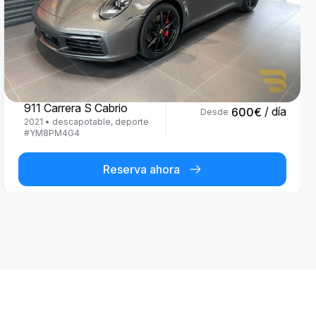
Porsche
911 Carrera S Cabrio
/ día
600
€
Desde
2021
•
descapotable, deporte
#
YM8PM4G4
Reserva ahora