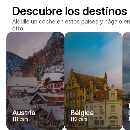
Descubre los destinos
Alquile un coche en estos países y hágalo en
otro.
Mercedes Benz
Maybach S-klasse 580
/ día
750
€
Desde
2021
•
berlina
#
YXWG36PR
Reserva ahora
Austria
Bélgica
111
cars
110
cars