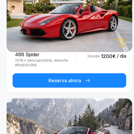
Ferrari
488 Spider
/ día
1200
€
Desde
2018
•
descapotable, deporte
#
RA6XXVN9
Reserva ahora