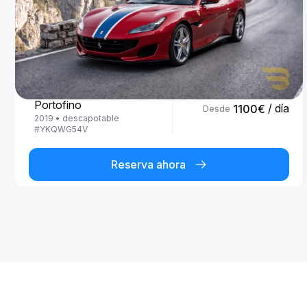
Ferrari
Portofino
/ día
1100
€
Desde
2019
•
descapotable
#
YKQWG54V
Reserva ahora