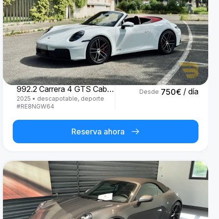
Porsche
992.2 Carrera 4 GTS Cabrio '25
/ día
750
€
Desde
2025
•
descapotable, deporte
#
RE8NGW64
Reserva ahora