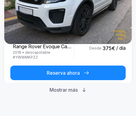
Land Rover
Range Rover Evoque Cabrio
/ día
375
€
Desde
2018
•
descapotable
#
YWWMKPZZ
Reserva ahora
Mostrar más