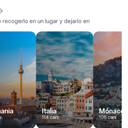
 recogerlo en un lugar y dejarlo en
Rolls-Royce
Dawn
/ día
2200
€
Desde
2022
•
descapotable
#
YJPXZKDA
Reserva ahora
ania
Italia
Mónaco
s
114
cars
106
cars