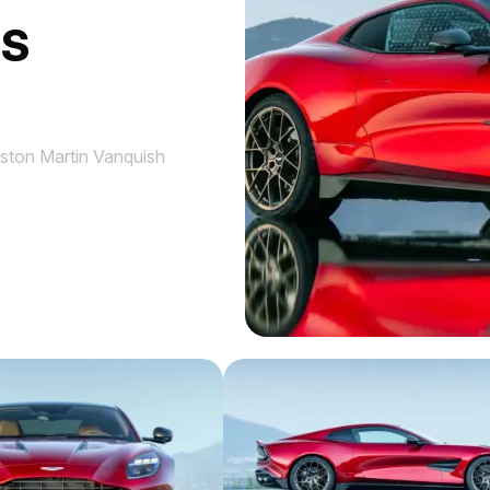
ES
ston Martin Vanquish