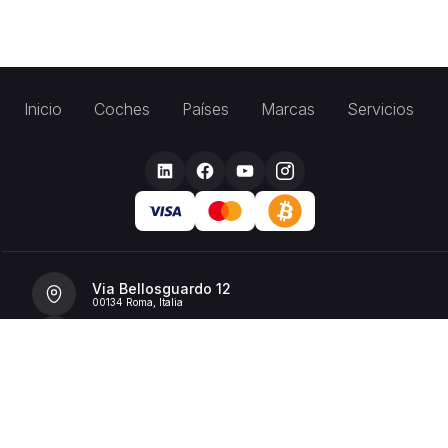
Inicio
Coches
Países
Marcas
Servicios
Via Bellosguardo 12
00134 Roma, Italia
+39 392 36 43199
info@billionrent.com
P.IVA (VAT): 16591601006