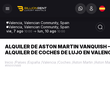
Valencia, Valencian Community, Spain
Valencia, Valencian Community, Spain
vie, 7 ago
lun, 10 ago
10:00
10:00
ALQUILER DE ASTON MARTIN VANQUISH 
ALQUILER DE COCHES DE LUJO EN VALEN
Inicio
/
Países
/
España
/
Valencia
/
Coches
/
Aston Martin
/
Aston Ma
#RN99VNMB