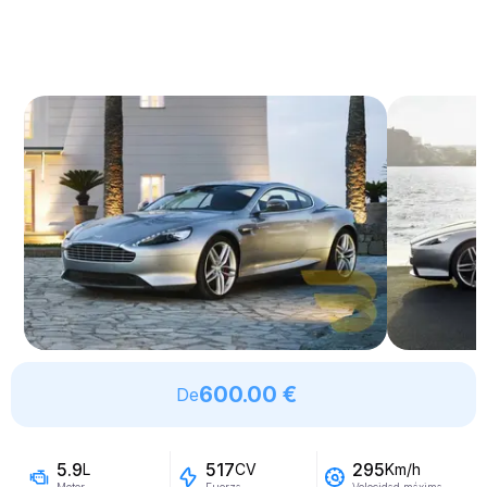
600.00 €
De
5.9
517
295
L
CV
Km/h