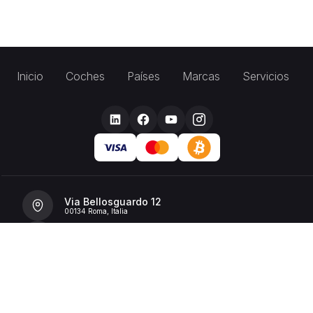
Inicio
Coches
Países
Marcas
Servicios
Via Bellosguardo 12
00134 Roma, Italia
+39 392 36 43199
info@billionrent.com
P.IVA (VAT): 16591601006