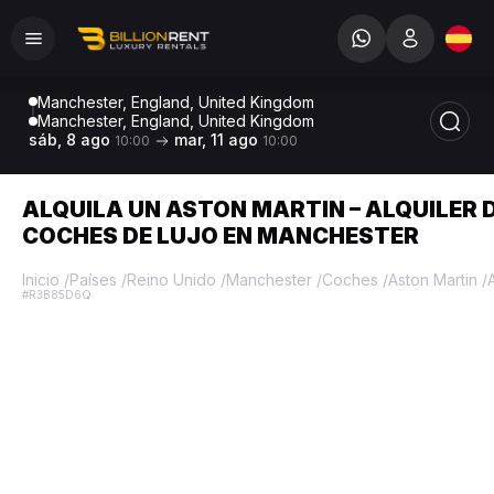
Manchester, England, United Kingdom
Manchester, England, United Kingdom
sáb, 8 ago
mar, 11 ago
10:00
10:00
ALQUILA UN ASTON MARTIN – ALQUILER 
COCHES DE LUJO EN MANCHESTER
Inicio
/
Países
/
Reino Unido
/
Manchester
/
Coches
/
Aston Martin
/
#R3B85D6Q