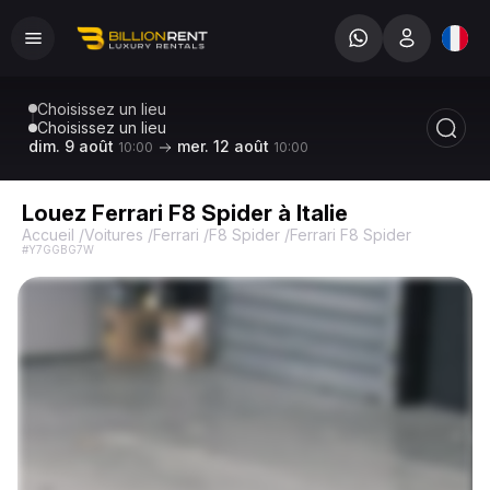
Choisissez un lieu
Choisissez un lieu
dim. 9 août
mer. 12 août
10:00
10:00
Louez Ferrari F8 Spider à Italie
Accueil
/
Voitures
/
Ferrari
/
F8 Spider
/
Ferrari F8 Spider
#Y7GGBG7W