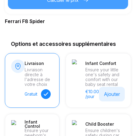
Calculer le prix
6.00
€
Prix au km supplémentaire
Ferrari F8 Spider
21
Âge minimum
Options et accessoires supplémentaires
12,000.00
€
Dépôt de garantie
Livraison
Infant Comfort
Livraison
Ensure your little
directe à
one's safety and
l'adresse de
comfort with our
votre choix
baby seat rental
€10.00
Ajouter
Gratuit
/jour
Infant
Child Booster
Control
Ensure your
Ensure children's
newborn's
safety during car