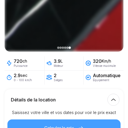
720
3.9
320
ch
L
Km/h
Puissance
Moteur
Vitesse maximale
2
Automatique
2.9
sec
Sièges
Équipement
0 - 100 km/h
Détails de la location
Saisissez votre ville et vos dates pour voir le prix exact
Km inclus
150.00
location complète