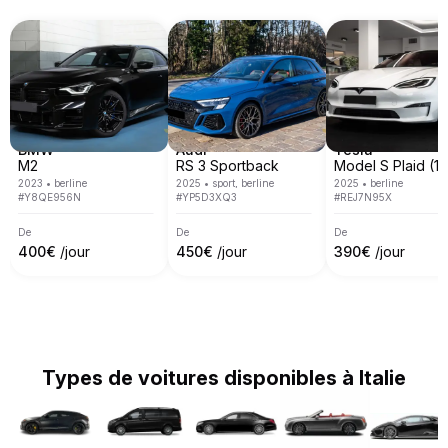
l'Autriche et Monaco. Nous couvrons la plupart des 
grandes villes européennes telles que Rome, Milan, 
Nice, Cannes, Saint-Tropez, Vérone, Munich, 
Venise, Monte-Carlo, Barcelone et bien d'autres 
encore.
BMW
Audi
Tesla
M2
RS 3 Sportback
2023
•
berline
2025
•
sport, berline
2025
•
berline
#
Y8QE956N
#
YP5D3XQ3
#
REJ7N95X
De
De
De
400
€
/jour
450
€
/jour
390
€
/jour
Types de voitures disponibles à Italie