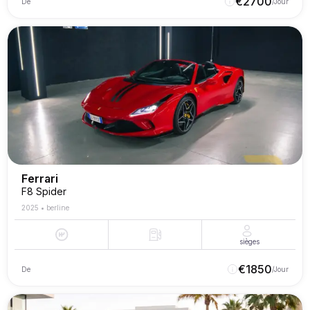
€
2700
De
/Jour
Ferrari
F8 Spider
2025
•
berline
sièges
€
1850
De
/Jour