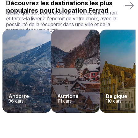
Découvrez les destinations les plus
populaires pour la location Ferrari
Quelle que soit votre destination, louez une Ferrari
et faites-la livrer à l'endroit de votre choix, avec la
possibilité de la récupérer dans une ville et de la
restituer dans une autre.
Andorre
Autriche
Belgique
36
cars
111
cars
110
cars