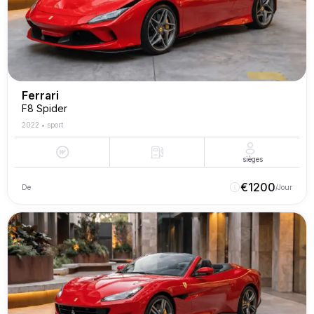
Ferrari
F8 Spider
2022
•
sport
sièges
€
1200
De
/Jour