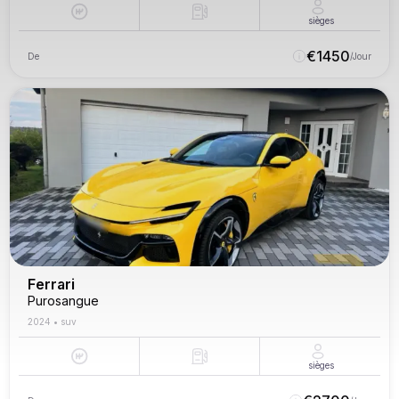
sièges
€
1450
De
/Jour
Ferrari
Purosangue
2024
•
suv
sièges