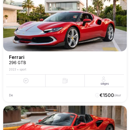
Ferrari
296 GTB
2023
•
sport
sièges
€
1500
De
/Jour