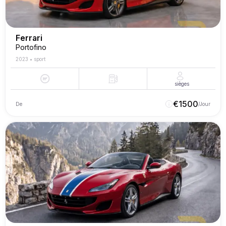
Ferrari
Portofino
2023
•
sport
sièges
€
1500
De
/Jour