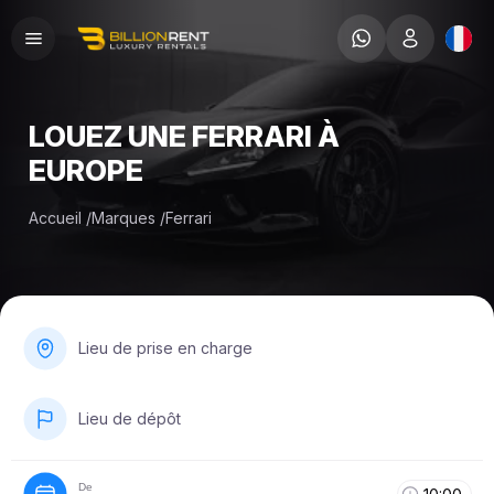
LOUEZ UNE FERRARI À
EUROPE
Accueil
/
Marques
/
Ferrari
Lieu de prise en charge
Lieu de dépôt
De