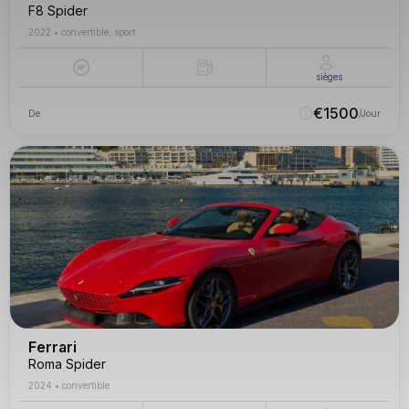
F8 Spider
2022
•
convertible, sport
sièges
€
1500
De
/Jour
Ferrari
Roma Spider
2024
•
convertible