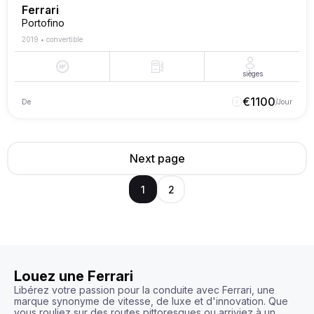
Ferrari
Portofino
2019
•
convertible
sièges
€
1100
De
/Jour
Next page
1
2
Louez une Ferrari
Libérez votre passion pour la conduite avec Ferrari, une 
marque synonyme de vitesse, de luxe et d'innovation. Que 
vous rouliez sur des routes pittoresques ou arriviez à un 