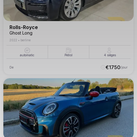
Rolls-Royce
Ghost Long
2022
•
berline
automatic
Petrol
4
sièges
€
1750
De
/jour