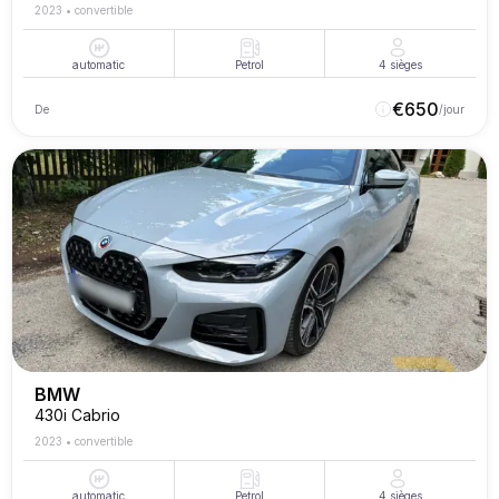
2023
•
convertible
automatic
Petrol
4
sièges
€
650
De
/jour
BMW
430i Cabrio
2023
•
convertible
automatic
Petrol
4
sièges