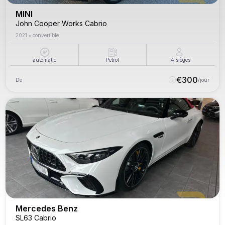
MINI
John Cooper Works Cabrio
2021
•
convertible
automatic
Petrol
4
sièges
€
300
De
/jour
Mercedes Benz
SL63 Cabrio