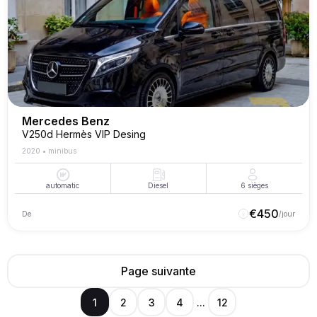
Mercedes Benz
V250d Hermès VIP Desing
2020
•
minibus
automatic
Diesel
6
sièges
€
450
De
/jour
Page suivante
1
2
3
4
...
12