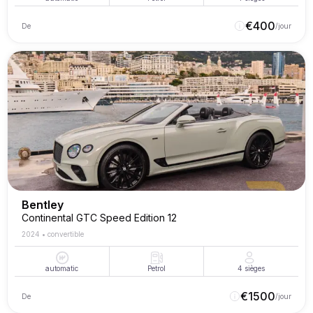
€
400
De
/jour
Bentley
Continental GTC Speed Edition 12
2024
•
convertible
automatic
Petrol
4
sièges
€
1500
De
/jour