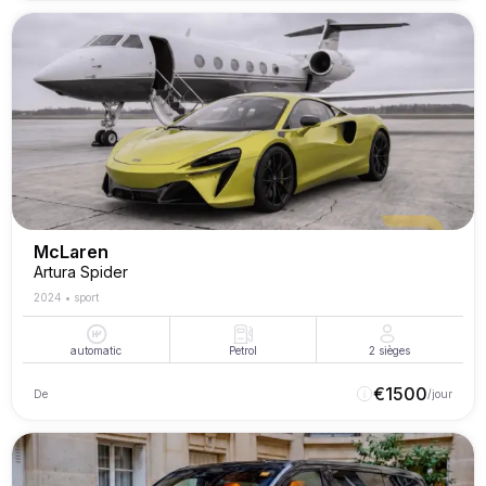
McLaren
Artura Spider
2024
•
sport
automatic
Petrol
2
sièges
€
1500
De
/jour