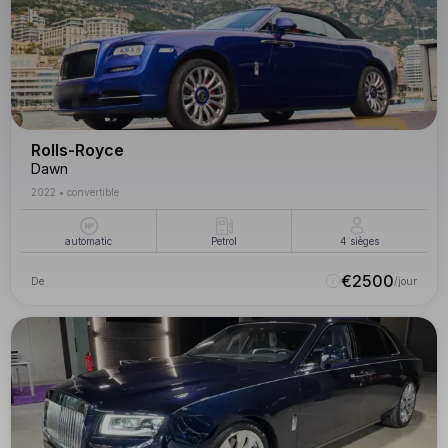
Rolls-Royce
Dawn
2022
•
convertible
automatic
Petrol
4
sièges
€
2500
De
/jour