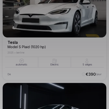
Tesla
Model S Plaid (1020 hp)
2025
•
berline
automatic
Electric
5
sièges
€
390
De
/jour