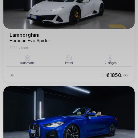
Lamborghini
Huracán Evo Spider
2024
•
sport
automatic
Petrol
2
sièges
€
1850
De
/jour