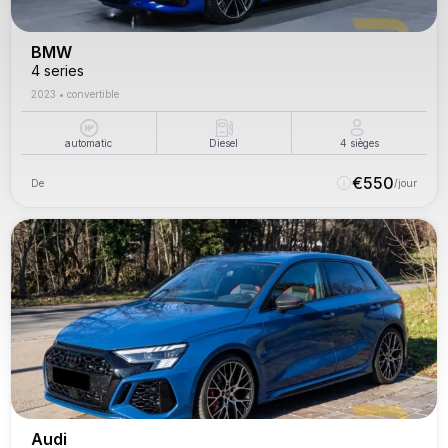
BMW
4 series
2023
•
convertible
automatic
Diesel
4
sièges
€
550
De
/jour
Audi