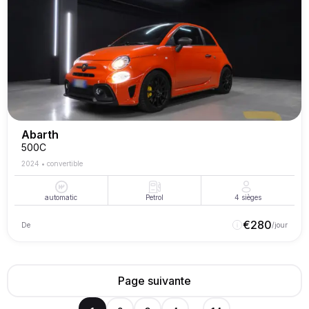
Abarth
500C
2024
•
convertible
automatic
Petrol
4
sièges
€
280
De
/jour
Page suivante