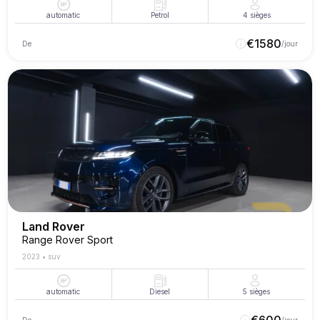
automatic
Petrol
4
sièges
€
1580
De
/jour
Land Rover
Range Rover Sport
2023
•
suv
automatic
Diesel
5
sièges