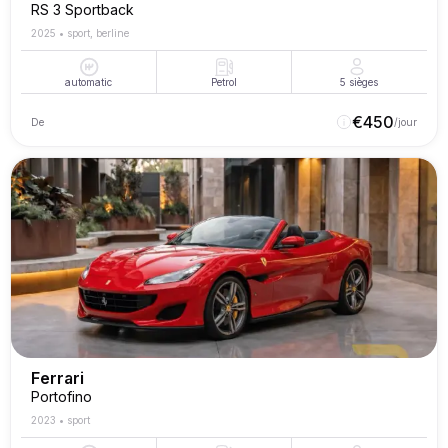
RS 3 Sportback
2025
•
sport, berline
automatic
Petrol
5
sièges
€
450
De
/jour
Ferrari
Portofino
2023
•
sport