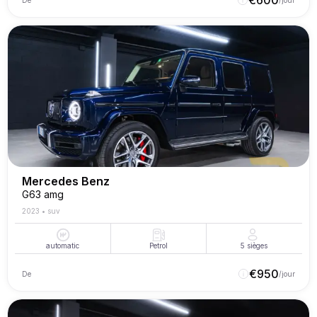
€
600
De
/jour
Mercedes Benz
G63 amg
2023
•
suv
automatic
Petrol
5
sièges
€
950
De
/jour