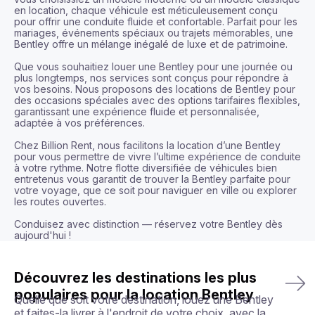
en location, chaque véhicule est méticuleusement conçu 
pour offrir une conduite fluide et confortable. Parfait pour les 
mariages, événements spéciaux ou trajets mémorables, une 
Bentley offre un mélange inégalé de luxe et de patrimoine.

Que vous souhaitiez louer une Bentley pour une journée ou 
plus longtemps, nos services sont conçus pour répondre à 
vos besoins. Nous proposons des locations de Bentley pour 
des occasions spéciales avec des options tarifaires flexibles, 
garantissant une expérience fluide et personnalisée, 
adaptée à vos préférences.

Chez Billion Rent, nous facilitons la location d’une Bentley 
pour vous permettre de vivre l’ultime expérience de conduite 
à votre rythme. Notre flotte diversifiée de véhicules bien 
entretenus vous garantit de trouver la Bentley parfaite pour 
votre voyage, que ce soit pour naviguer en ville ou explorer 
les routes ouvertes.

Conduisez avec distinction — réservez votre Bentley dès 
aujourd'hui !
Découvrez les destinations les plus
populaires pour la location Bentley
Quelle que soit votre destination, louez une Bentley
et faites-la livrer à l'endroit de votre choix, avec la