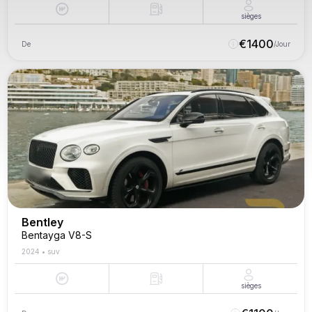
sièges
€
1400
De
/Jour
Bentley
Bentayga V8-S
2024
•
suv
sièges