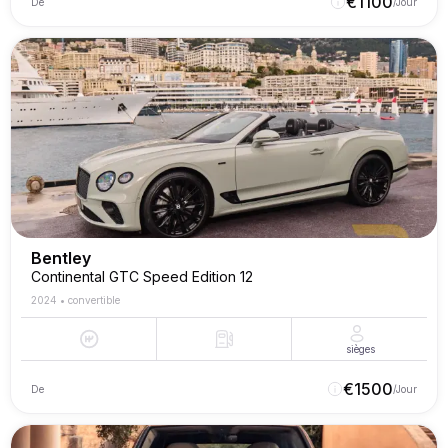
€
1100
De
/Jour
Bentley
Continental GTC Speed Edition 12
2024
•
convertible
sièges
€
1500
De
/Jour