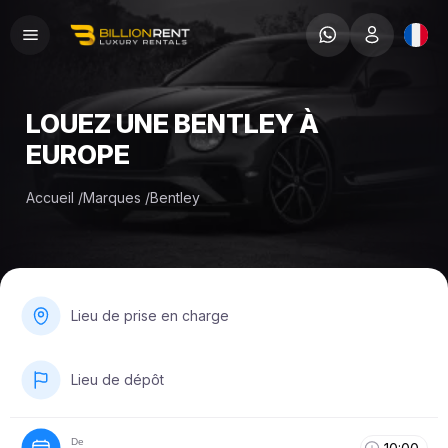
LOUEZ UNE BENTLEY À
EUROPE
Accueil
/
Marques
/
Bentley
Lieu de prise en charge
Lieu de dépôt
De