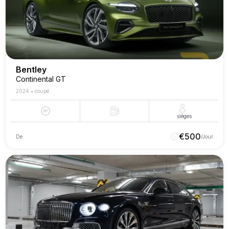
Bentley
Continental GT
2024
•
coupé
sièges
€
500
De
/Jour