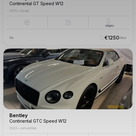
Continental GT Speed W12
2023
•
coupé
sièges
€
1250
De
/Jour
Bentley
Continental GTC Speed W12
2024
•
convertible