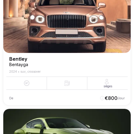
Bentley
Bentayga
2024
•
suv, crossover
sièges
€
800
De
/Jour