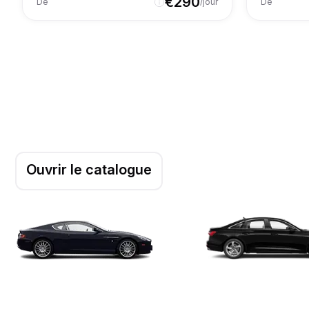
€
290
De
/jour
De
Ouvrir le catalogue