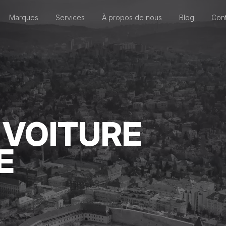
Marques
Services
À propos de nous
Blog
Cont
 VOITURE
E