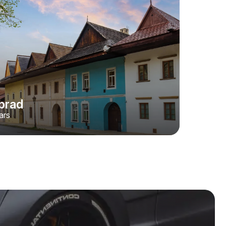
prad
ars