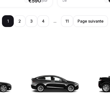
€
590
/jour
De
1
2
3
4
...
11
Page suivante