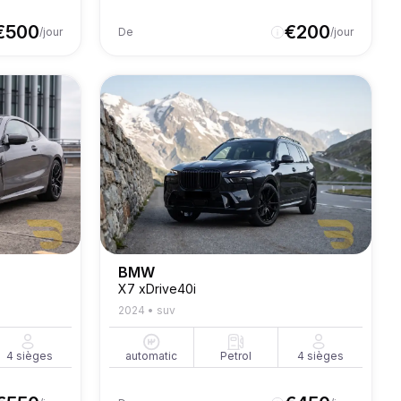
€
500
€
200
/jour
De
/jour
BMW
X7 xDrive40i
2024
•
suv
4
sièges
automatic
Petrol
4
sièges