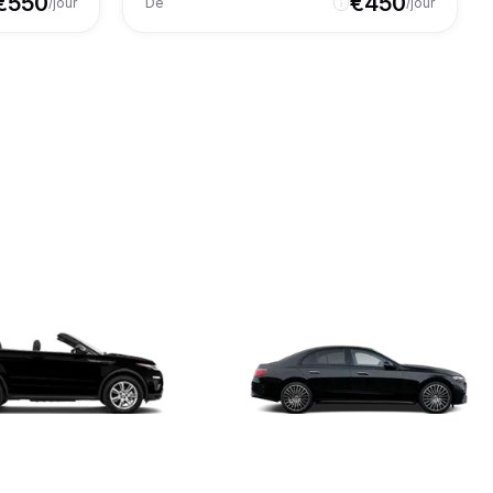
€
550
€
450
/jour
De
/jour