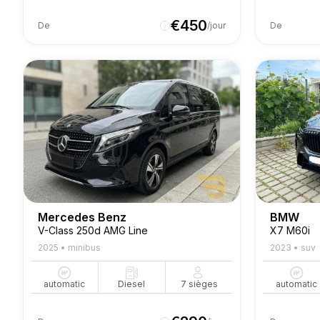
€
450
De
/jour
De
Mercedes Benz
BMW
V-Class 250d AMG Line
X7 M60i
2025
•
minibus
2023
•
suv
automatic
Diesel
7
sièges
automatic