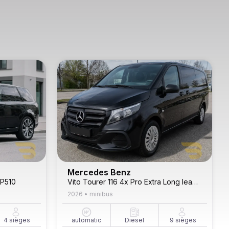
Mercedes Benz
 P510
Vito Tourer 116 4x Pro Extra Long leader Seats
2026
•
minibus
4
sièges
automatic
Diesel
9
sièges