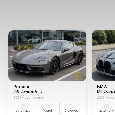
Porsche
BMW
718 Cayman GTS
M4 Compet
2024
•
sport, coupé
2026
•
spor
automatic
Petrol
2
sièges
automatic