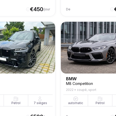
€
450
/jour
De
BMW
M8 Competition
2022
•
coupé, sport
Petrol
7
sièges
automatic
Petrol