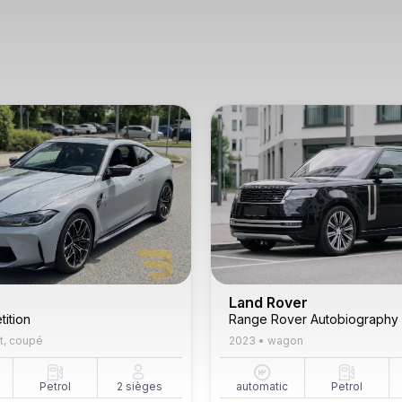
Land Rover
ition
Range Rover Autobiography
t, coupé
2023
•
wagon
Petrol
2
sièges
automatic
Petrol