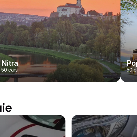
Nitra
Po
50
cars
50
c
uie