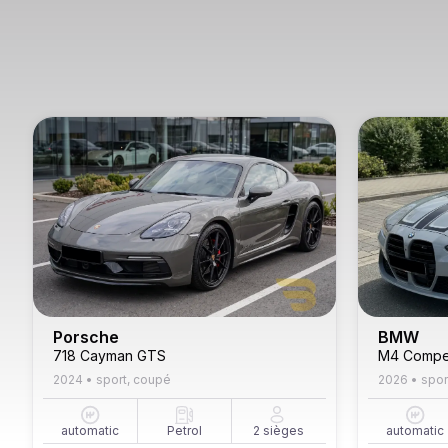
Porsche
BMW
718 Cayman GTS
M4 Compet
2024
•
sport, coupé
2026
•
spor
automatic
Petrol
2
sièges
automatic