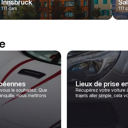
Innsbruck
Sa
111
cars
111
c
he
ropéennes
Lieux de prise e
ous le souhaitez. Que
Récupérez votre voiture à
anquille, nous mettrons
trajets aller simple, cela v