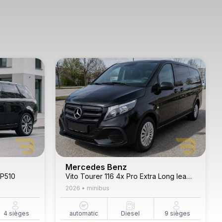
Mercedes Benz
 P510
Vito Tourer 116 4x Pro Extra Long leader Seats
2026
•
minibus
4
sièges
automatic
Diesel
9
sièges