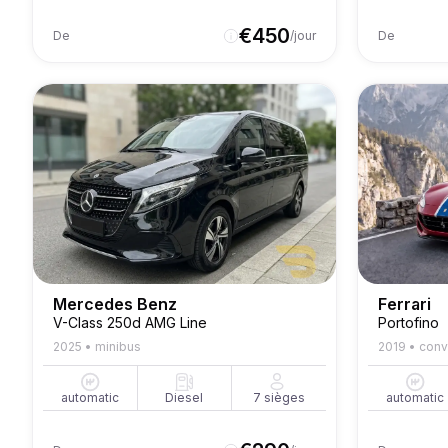
€
450
De
/jour
De
Mercedes Benz
Ferrari
V-Class 250d AMG Line
Portofino
2025
•
minibus
2019
•
conv
automatic
Diesel
7
sièges
automatic