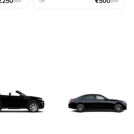
€
250
€
500
/jour
De
/jour