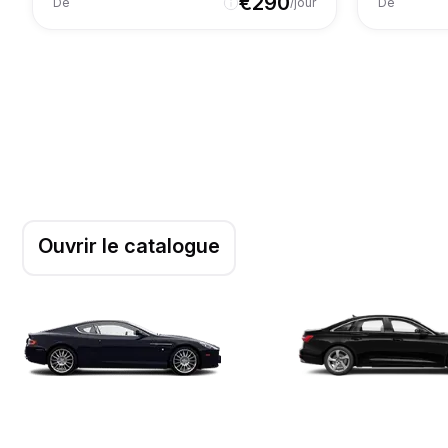
€
290
De
/jour
De
Ouvrir le catalogue