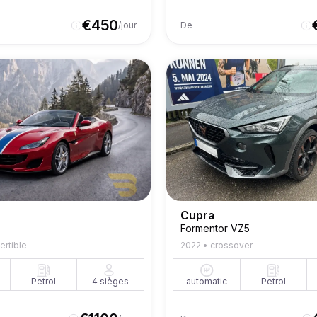
€
450
/jour
De
Cupra
Formentor VZ5
ertible
2022
•
crossover
Petrol
4
sièges
automatic
Petrol