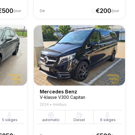
€
500
€
200
/jour
De
/jour
Mercedes Benz
V-klasse V300 Capitan
2024
•
minibus
5
sièges
automatic
Diesel
6
sièges