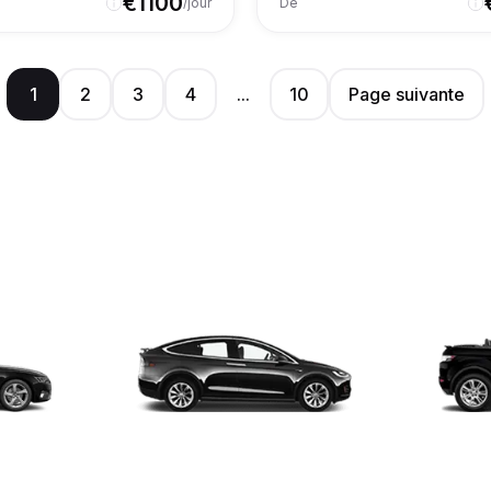
€
1100
/jour
De
1
2
3
4
...
10
Page suivante