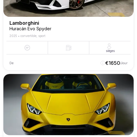
Lamborghini
Huracán Evo Spyder
2025
•
convertible, sport
sièges
€
1650
De
/Jour