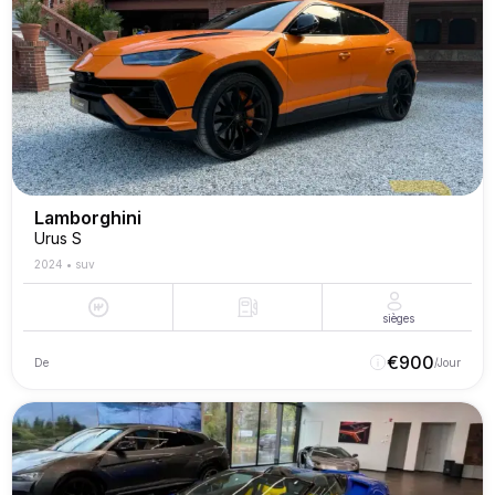
Lamborghini
Urus S
2024
•
suv
sièges
€
900
De
/Jour