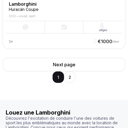
Lamborghini
Huracán Coupe
2022
•
coupé, sport
sièges
€
1000
De
/Jour
Next page
1
2
Louez une Lamborghini
Découvrez l'excitation de conduire l'une des voitures de 
sport les plus emblématiques au monde avec la location de 
Lamborghini. Conçue pour ceux qui exigent performance, 