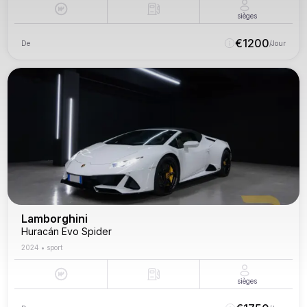
sièges
€
1200
De
/Jour
Lamborghini
Huracán Evo Spider
2024
•
sport
sièges