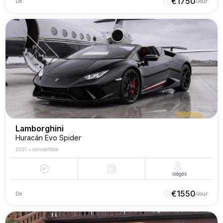
€
1750
De
/Jour
Lamborghini
Huracán Evo Spider
2021
•
convertible
sièges
€
1550
De
/Jour