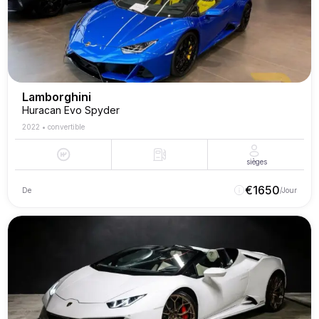
Lamborghini
Huracan Evo Spyder
2022
•
convertible
sièges
€
1650
De
/Jour