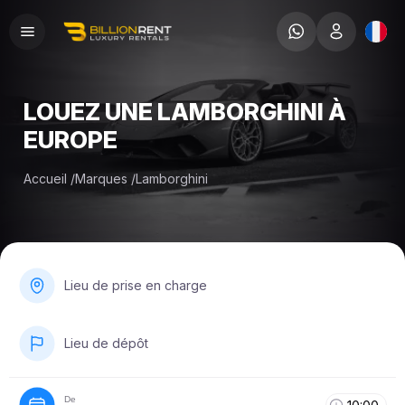
LOUEZ UNE LAMBORGHINI À
EUROPE
Accueil
/
Marques
/
Lamborghini
Lieu de prise en charge
Lieu de dépôt
De