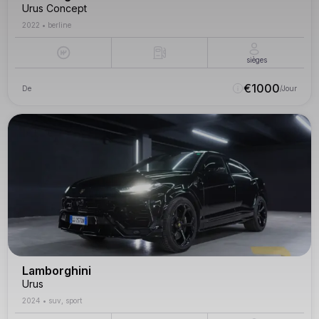
Urus Concept
2022
•
berline
sièges
€
1000
De
/Jour
Lamborghini
Urus
2024
•
suv, sport