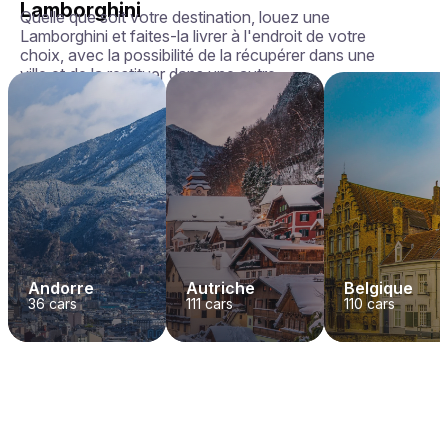
Lamborghini
Quelle que soit votre destination, louez une
Lamborghini et faites-la livrer à l'endroit de votre
choix, avec la possibilité de la récupérer dans une
ville et de la restituer dans une autre.
Andorre
Autriche
Belgique
36
cars
111
cars
110
cars