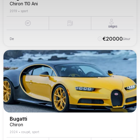
Chiron 110 Ani
2019
•
sport
sièges
€
20000
De
/Jour
Bugatti
Chiron
2024
•
coupé, sport