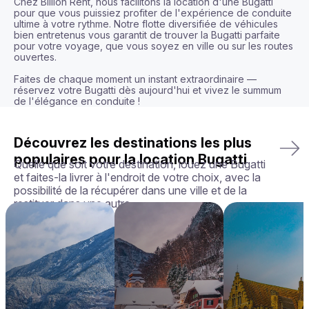
Chez Billion Rent, nous facilitons la location d'une Bugatti 
pour que vous puissiez profiter de l'expérience de conduite 
ultime à votre rythme. Notre flotte diversifiée de véhicules 
bien entretenus vous garantit de trouver la Bugatti parfaite 
pour votre voyage, que vous soyez en ville ou sur les routes 
ouvertes.

Faites de chaque moment un instant extraordinaire — 
réservez votre Bugatti dès aujourd'hui et vivez le summum 
de l'élégance en conduite !
Découvrez les destinations les plus
populaires pour la location Bugatti
Quelle que soit votre destination, louez une Bugatti
et faites-la livrer à l'endroit de votre choix, avec la
possibilité de la récupérer dans une ville et de la
restituer dans une autre.