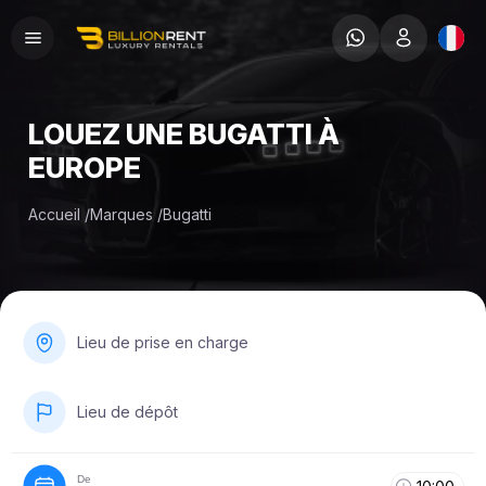
LOUEZ UNE BUGATTI À
EUROPE
Accueil
/
Marques
/
Bugatti
Lieu de prise en charge
Lieu de dépôt
De