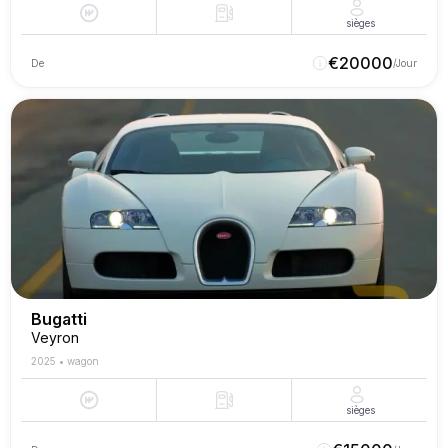
sièges
€
20000
De
/Jour
Bugatti
Veyron
2025
•
wagon
sièges