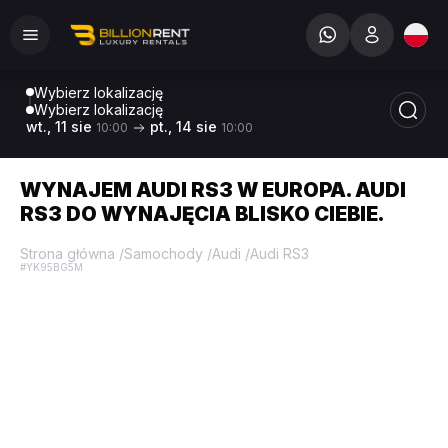
Wybierz lokalizację
Wybierz lokalizację
wt., 11 sie
pt., 14 sie
10:00
10:00
WYNAJEM AUDI RS3 W EUROPA. AUDI
RS3 DO WYNAJĘCIA BLISKO CIEBIE.
Strona główna
/
Samochody
/
Audi
/
Audi RS3
#YK95BG5M