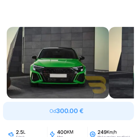
300.00 €
Od
2.5
400
249
L
KM
Km/h