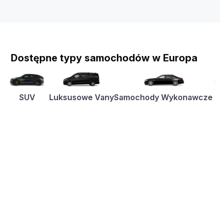
Dostępne typy samochodów w Europa
SUV
Luksusowe Vany
Samochody Wykonawcze
K