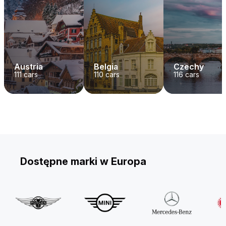
Austria
Belgia
Czechy
111
cars
110
cars
116
cars
Dostępne marki w Europa